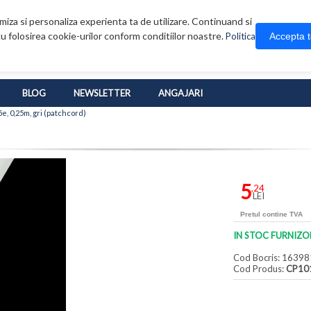
iza si personaliza experienta ta de utilizare. Continuand si
u folosirea cookie-urilor conform conditiilor noastre.
Accepta 
Politica
BLOG
NEWSLETTER
ANGAJARI
e, 0,25m, gri (patchcord)
5
,24
LEI
Pretul contine TVA
IN STOC FURNIZO
Cod Bocris: 16398
Cod Produs:
CP10