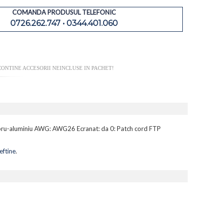
COMANDA PRODUSUL TELEFONIC
0726.262.747 • 0344.401.060
ONTINE ACCESORII NEINCLUSE IN PACHET!
 cupru-aluminiu AWG: AWG26 Ecranat: da 0: Patch cord FTP
eftine
.