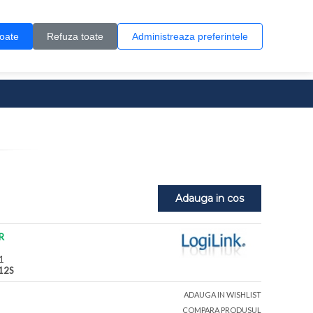
Contul meu
Creare cont
Wish List (0)
Contact
toate
Refuza toate
Administreaza preferintele
0 produs(e)
Adauga in cos
R
1
12S
ADAUGA IN WISHLIST
COMPARA PRODUSUL