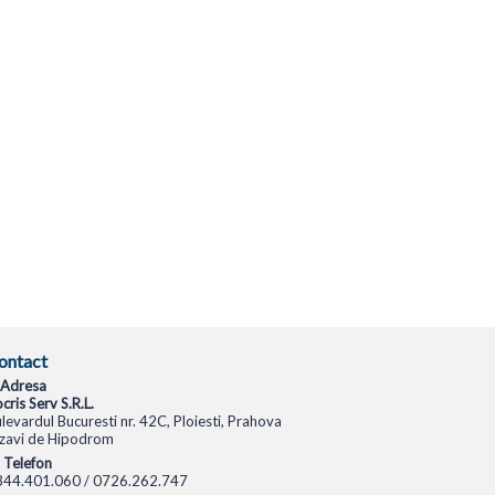
ontact
Adresa
cris Serv S.R.L.
levardul Bucuresti nr. 42C, Ploiesti, Prahova
zavi de Hipodrom
Telefon
344.401.060 / 0726.262.747