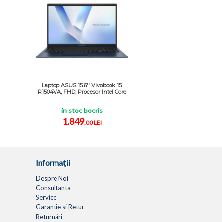
Laptop ASUS 15.6'' Vivobook 15
R1504VA, FHD, Procesor Intel Core
...
in stoc bocris
1.849
,00 LEI
Informaţii
Despre Noi
Consultanta
Service
Garantie si Retur
Returnări