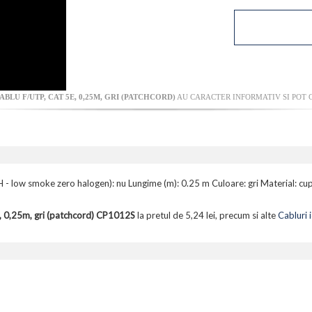
ABLU F/UTP, CAT 5E, 0,25M, GRI (PATCHCORD)
AU CARACTER INFORMATIV SI POT C
SZH - low smoke zero halogen): nu Lungime (m): 0.25 m Culoare: gri Material:
, 0,25m, gri (patchcord) CP1012S
la pretul de 5,24 lei, precum si alte
Cabluri i