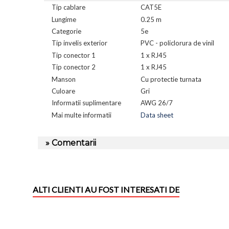
Tip cablare
CAT5E
Lungime
0.25 m
Categorie
5e
Tip invelis exterior
PVC - policlorura de vinil
Tip conector 1
1 x RJ45
Tip conector 2
1 x RJ45
Manson
Cu protectie turnata
Culoare
Gri
Informatii suplimentare
AWG 26/7
Mai multe informatii
Data sheet
» Comentarii
ALTI CLIENTI AU FOST INTERESATI DE