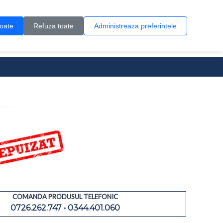
Contul meu
Creare cont
Wish List (0)
Contact
toate
Refuza toate
Administreaza preferintele
0 produs(e)
COMANDA PRODUSUL TELEFONIC
0726.262.747 • 0344.401.060