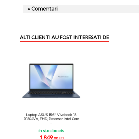
» Comentarii
ALTI CLIENTI AU FOST INTERESATI DE
Laptop ASUS 15.6'' Vivobook 15
R1504VA, FHD, Procesor Intel Core
...
in stoc bocris
1.849
,00 LEI