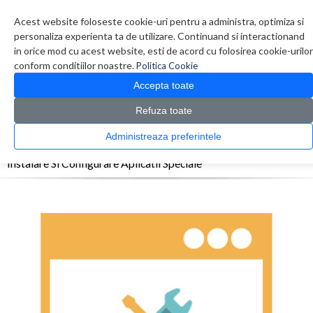
Contul meu
Creare cont
Wish List (0)
Contact
Acest website foloseste cookie-uri pentru a administra, optimiza si
personaliza experienta ta de utilizare. Continuand si interactionand
in orice mod cu acest website, esti de acord cu folosirea cookie-urilor
conform conditiilor noastre.
Politica Cookie
Accepta toate
Refuza toate
CATALOG PRODUSE
0 produs(e)
Administreaza preferintele
>
>
>
Prima Pagina
Servicii
Servicii
Instalare Si Configurare Aplicatii Speciale
Instalare Si Configurare Aplicatii Speciale