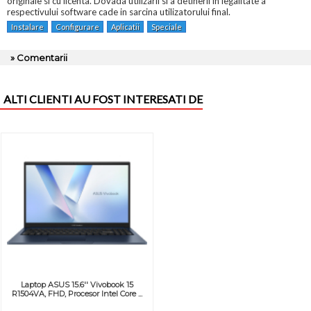
originale si cu licenta. Dovada utilizarii si a detinerii in legalitate a
respectivului software cade in sarcina utilizatorului final.
Instalare
Configurare
Aplicatii
Speciale
» Comentarii
ALTI CLIENTI AU FOST INTERESATI DE
Laptop ASUS 15.6'' Vivobook 15
R1504VA, FHD, Procesor Intel Core ...