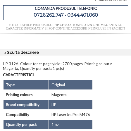
COMANDA PRODUSUL TELEFONIC
0726.262.747 • 0344.401.060
FOTOGRAFIILE PRODUSULUI
HP CF383A TONER 312A 2.7K MAGENTA
AU
CARACTER INFORMATIV SI POT CONTINE ACCESORII NEINCLUSE IN PACHET!
» Scurta descriere
HP 312A. Colour toner page yield: 2700 pages, Printing colours:
Magenta, Quantity per pack: 1 pc(s)
CARACTERISTICI
Type
Original
Printing colours
Magenta
Brand compatibility
HP
Compatibility
HP LaserJet Pro M476
Quantity per pack
1 pz