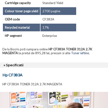
Cartridge capacity
Standard Yield
Colour toner page yield
2700 pagine
OEM code
CF383A
Recycled material
17%
HP segment
Enterprise
De la Bocris poti cumpara online
HP CF383A TONER 312A 2.7K
MAGENTA
la pretul de 895,28 lei, precum si alte
Toner ieftine
.
» Specificatii
Hp CF383A
HP CF383A TONER 312A 2.7K MAGENTA