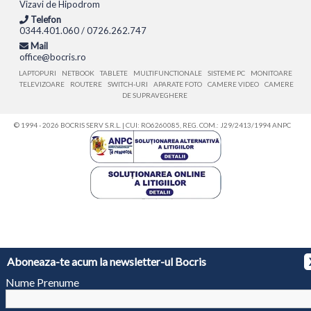
Vizavi de Hipodrom
Telefon
0344.401.060 / 0726.262.747
Mail
office@bocris.ro
LAPTOPURI
NETBOOK
TABLETE
MULTIFUNCTIONALE
SISTEME PC
MONITOARE
TELEVIZOARE
ROUTERE
SWITCH-URI
APARATE FOTO
CAMERE VIDEO
CAMERE
DE SUPRAVEGHERE
© 1994 - 2026 BOCRIS SERV S.R.L. | CUI: RO6260085, REG. COM.: J29/2413/1994
ANPC
Aboneaza-te acum la newsletter-ul Bocris
Nume Prenume