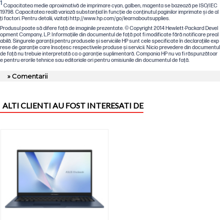
1
Capacitatea medie aproximativă de imprimare cyan, galben, magenta se bazează pe ISO/IEC
19798. Capacitatea reală variază substanţial în funcţie de conţinutul paginilor imprimate şi de al
ţi factori. Pentru detalii, vizitaţi http://www.hp.com/go/learnaboutsupplies.
Produsul poate să difere faţă de imaginile prezentate. © Copyright 2014 Hewlett-Packard Devel
opment Company, L.P. Informaţiile din documentul de faţă pot fi modificate fără notificare preal
abilă. Singurele garanţii pentru produsele şi serviciile HP sunt cele specificate în declaraţiile exp
rese de garanţie care însoţesc respectivele produse şi servicii. Nicio prevedere din documentul
de faţă nu trebuie interpretată ca o garanţie suplimentară. Compania HP nu va fi răspunzătoar
e pentru erorile tehnice sau editoriale ori pentru omisiunile din documentul de faţă.
» Comentarii
ALTI CLIENTI AU FOST INTERESATI DE