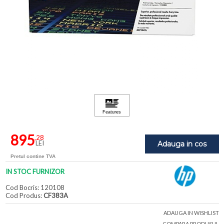
895
,28
LEI
Adauga in cos
Pretul contine TVA
IN STOC FURNIZOR
Cod Bocris: 120108
Cod Produs:
CF383A
ADAUGA IN WISHLIST
COMPARA PRODUSUL