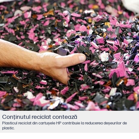
Conţinutul reciclat contează
Plasticul reciclat din cartușele HP contribuie la reducerea deșeurilor de
plastic.