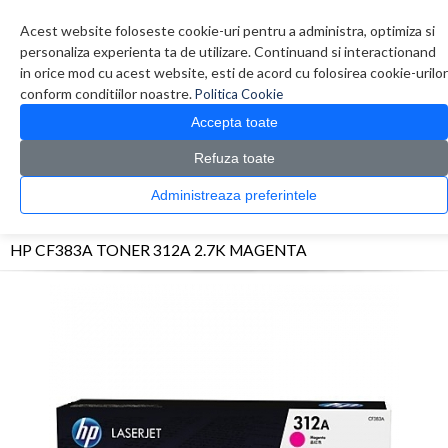
Contul meu
Creare cont
Wish List (0)
Contact
Acest website foloseste cookie-uri pentru a administra, optimiza si
personaliza experienta ta de utilizare. Continuand si interactionand
in orice mod cu acest website, esti de acord cu folosirea cookie-urilor
conform conditiilor noastre.
Politica Cookie
Accepta toate
Refuza toate
CATALOG PRODUSE
0 produs(e)
Administreaza preferintele
>
>
>
Prima Pagina
Consumabile originale
Toner
HP CF383A TONER 312A 2.7K
MAGENTA
HP CF383A TONER 312A 2.7K MAGENTA