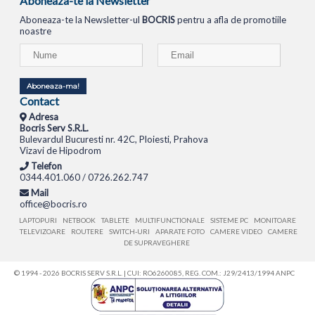
Aboneaza-te la Newsletter
Aboneaza-te la Newsletter-ul
BOCRIS
pentru a afla de promotiile
noastre
Aboneaza-ma!
Contact
Adresa
Bocris Serv S.R.L.
Bulevardul Bucuresti nr. 42C, Ploiesti, Prahova
Vizavi de Hipodrom
Telefon
0344.401.060 / 0726.262.747
Mail
office@bocris.ro
LAPTOPURI
NETBOOK
TABLETE
MULTIFUNCTIONALE
SISTEME PC
MONITOARE
TELEVIZOARE
ROUTERE
SWITCH-URI
APARATE FOTO
CAMERE VIDEO
CAMERE
DE SUPRAVEGHERE
© 1994 - 2026 BOCRIS SERV S.R.L. | CUI: RO6260085, REG. COM.: J29/2413/1994
ANPC