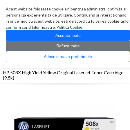
Contul meu
Creare cont
Wish List (0)
Contact
Acest website foloseste cookie-uri pentru a administra, optimiza si
personaliza experienta ta de utilizare. Continuand si interactionand
in orice mod cu acest website, esti de acord cu folosirea cookie-urilor
conform conditiilor noastre.
Politica Cookie
Accepta toate
Refuza toate
CATALOG PRODUSE
0 produs(e)
Administreaza preferintele
>
>
>
Prima Pagina
Consumabile originale
Toner
HP 508X High Yield Yellow Original
LaserJet Toner Cartridge (9.5k)
HP 508X High Yield Yellow Original LaserJet Toner Cartridge
(9.5k)