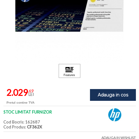
2.029
,69
LEI
Adauga in cos
Pretul contine TVA
STOC LIMITAT FURNIZOR
Cod Bocris: 162687
Cod Produs:
CF362X
ADAUGA IN WISHLIST