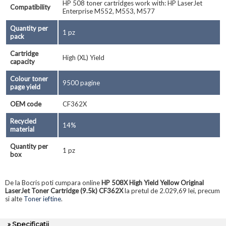
HP 508 toner cartridges work with: HP LaserJet
Compatibility
Enterprise M552, M553, M577
Quantity per
1 pz
pack
Cartridge
High (XL) Yield
capacity
Colour toner
9500 pagine
page yield
OEM code
CF362X
Recycled
14%
material
Quantity per
1 pz
box
De la Bocris poti cumpara online
HP 508X High Yield Yellow Original
LaserJet Toner Cartridge (9.5k) CF362X
la pretul de 2.029,69 lei, precum
si alte
Toner ieftine
.
» Specificatii