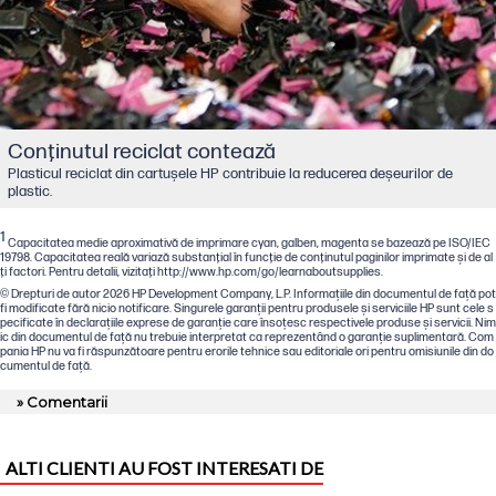
Conţinutul reciclat contează
Plasticul reciclat din cartușele HP contribuie la reducerea deșeurilor de
plastic.
1
Capacitatea medie aproximativă de imprimare cyan, galben, magenta se bazează pe ISO/IEC
19798. Capacitatea reală variază substanţial în funcţie de conţinutul paginilor imprimate şi de al
ţi factori. Pentru detalii, vizitaţi http://www.hp.com/go/learnaboutsupplies.
© Drepturi de autor 2026 HP Development Company, L.P. Informațiile din documentul de față pot
fi modificate fără nicio notificare. Singurele garanții pentru produsele și serviciile HP sunt cele s
pecificate în declarațiile exprese de garanție care însoțesc respectivele produse și servicii. Nim
ic din documentul de față nu trebuie interpretat ca reprezentând o garanție suplimentară. Com
pania HP nu va fi răspunzătoare pentru erorile tehnice sau editoriale ori pentru omisiunile din do
cumentul de față.
» Comentarii
ALTI CLIENTI AU FOST INTERESATI DE