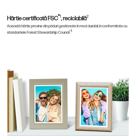
®
1
2
Hârtie certificată FSC
, reciclabilă
Această hârtie provine din păduri gestionate în mod durabil, în conformitate cu
1
®
standardele Forest Stewardship Council