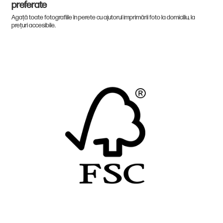
preferate
Agață toate fotografiile în perete cu ajutorul imprimării foto la domiciliu, la
prețuri accesibile.