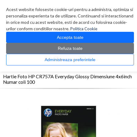
Contul meu
Creare cont
Wish List (0)
Contact
Acest website foloseste cookie-uri pentru a administra, optimiza si
personaliza experienta ta de utilizare. Continuand si interactionand
in orice mod cu acest website, esti de acord cu folosirea cookie-
urilor conform conditiilor noastre.
Politica Cookie
Accepta toate
Refuza toate
CATALOG PRODUSE
0 produs(e)
Administreaza preferintele
>
>
>
Prima Pagina
Consumabile
Hartie
Hartie Foto HP CR757A Everyday Glossy
Dimensiune 4x6inch Numar coli 100
Hartie Foto HP CR757A Everyday Glossy Dimensiune 4x6inch
Numar coli 100