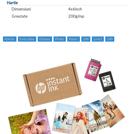
Hartie
Dimensiuni
4x6inch
Greutate
200g/mp
Hartie
Everyday
Glossy
Photo
Paper
200
G/m2
100
Sheet/10