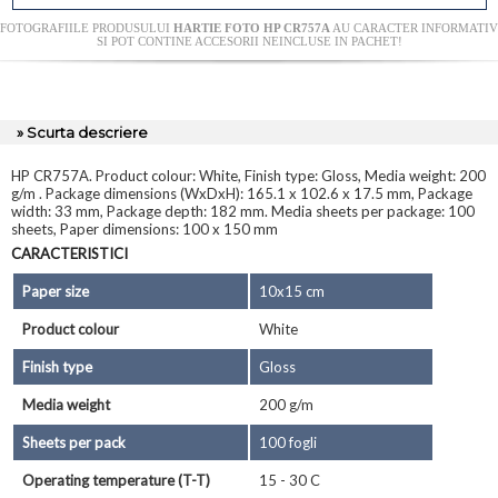
FOTOGRAFIILE PRODUSULUI
HARTIE FOTO HP CR757A
AU CARACTER INFORMATIV
SI POT CONTINE ACCESORII NEINCLUSE IN PACHET!
» Scurta descriere
HP CR757A. Product colour: White, Finish type: Gloss, Media weight: 200
g/m . Package dimensions (WxDxH): 165.1 x 102.6 x 17.5 mm, Package
width: 33 mm, Package depth: 182 mm. Media sheets per package: 100
sheets, Paper dimensions: 100 x 150 mm
CARACTERISTICI
Paper size
10x15 cm
Product colour
White
Finish type
Gloss
Media weight
200 g/m
Sheets per pack
100 fogli
Operating temperature (T-T)
15 - 30 C