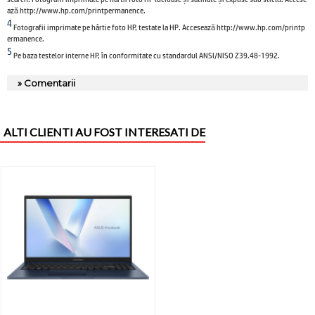
ază http://www.hp.com/printpermanence.
4
Fotografii imprimate pe hârtie foto HP, testate la HP. Accesează http://www.hp.com/printp
ermanence.
5
Pe baza testelor interne HP, în conformitate cu standardul ANSI/NISO Z39.48-1992.
» Comentarii
ALTI CLIENTI AU FOST INTERESATI DE