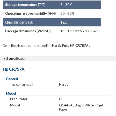
Storage temperature (T-T)
5 - 30 C
Operating relative humidity (H-H)
20 - 80%
Quantity per pack
1 pz
Package dimensions (WxDxH)
165.1 x 102.6 x 17.5 mm
De la Bocris poti cumpara online
Hartie Foto HP CR757A
.
» Specificatii
Hp CR757A
General
Tip consumabil
Hartie
Model
Producator
HP
Model
Q1445A , Bright White Inkjet
Paper