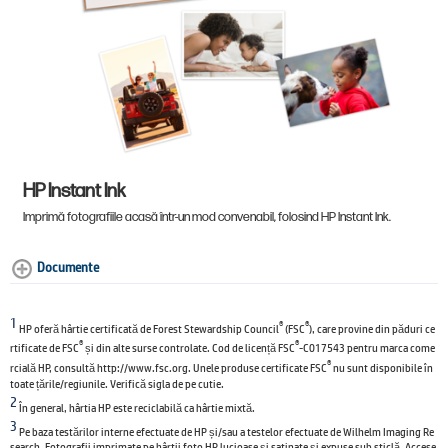
HP Instant Ink
Imprimă fotografiile acasă într-un mod convenabil, folosind HP Instant Ink.
Documente
1
®
®
HP oferă hârtie certificată de Forest Stewardship Council
(FSC
), care provine din păduri ce
®
®
rtificate de FSC
și din alte surse controlate. Cod de licență FSC
-C017543 pentru marca come
®
rcială HP, consultă http://www.fsc.org. Unele produse certificate FSC
nu sunt disponibile în
toate țările/regiunile. Verifică sigla de pe cutie.
2
În general, hârtia HP este reciclabilă ca hârtie mixtă.
3
Pe baza testărilor interne efectuate de HP și/sau a testelor efectuate de Wilhelm Imaging Re
search. Fotografii imprimate pe hârtii foto HP lucioase și satinate și expuse sub sticlă. Accese