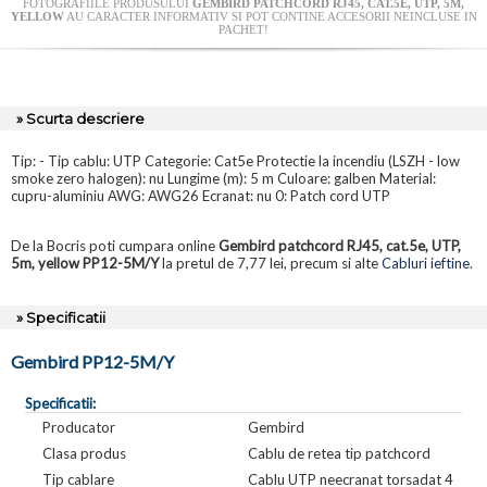
FOTOGRAFIILE PRODUSULUI
GEMBIRD PATCHCORD RJ45, CAT.5E, UTP, 5M,
YELLOW
AU CARACTER INFORMATIV SI POT CONTINE ACCESORII NEINCLUSE IN
PACHET!
» Scurta descriere
Tip: - Tip cablu: UTP Categorie: Cat5e Protectie la incendiu (LSZH - low
smoke zero halogen): nu Lungime (m): 5 m Culoare: galben Material:
cupru-aluminiu AWG: AWG26 Ecranat: nu 0: Patch cord UTP
De la Bocris poti cumpara online
Gembird patchcord RJ45, cat.5e, UTP,
5m, yellow PP12-5M/Y
la pretul de 7,77 lei, precum si alte
Cabluri ieftine
.
» Specificatii
Gembird PP12-5M/Y
Specificatii:
Producator
Gembird
Clasa produs
Cablu de retea tip patchcord
Tip cablare
Cablu UTP neecranat torsadat 4