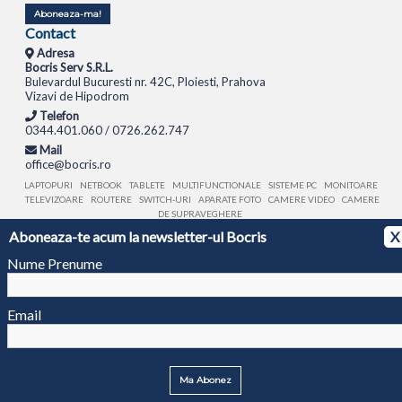
Aboneaza-ma!
Contact
Adresa
Bocris Serv S.R.L.
Bulevardul Bucuresti nr. 42C, Ploiesti, Prahova
Vizavi de Hipodrom
Telefon
0344.401.060 / 0726.262.747
Mail
office@bocris.ro
LAPTOPURI
NETBOOK
TABLETE
MULTIFUNCTIONALE
SISTEME PC
MONITOARE
TELEVIZOARE
ROUTERE
SWITCH-URI
APARATE FOTO
CAMERE VIDEO
CAMERE
DE SUPRAVEGHERE
Aboneaza-te acum la newsletter-ul Bocris
X
© 1994 - 2026 BOCRIS SERV S.R.L. | CUI: RO6260085, REG. COM.: J29/2413/1994
ANPC
Nume Prenume
Email
Ma Abonez