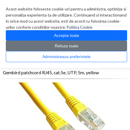
Contul meu
Creare cont
Wish List (0)
Contact
Acest website foloseste cookie-uri pentru a administra, optimiza si
personaliza experienta ta de utilizare. Continuand si interactionand
in orice mod cu acest website, esti de acord cu folosirea cookie-
urilor conform conditiilor noastre.
Politica Cookie
Accepta toate
Refuza toate
CATALOG PRODUSE
0 produs(e)
Administreaza preferintele
>
>
>
Prima Pagina
Retelistica
Cabluri
Gembird patchcord RJ45, cat.5e, UTP, 5m,
yellow
Gembird patchcord RJ45, cat.5e, UTP, 5m, yellow