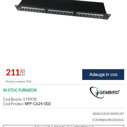
211
,83
LEI
Adauga in cos
Pretul contine TVA
IN STOC FURNIZOR
Cod Bocris: 179978
Cod Produs:
NPP-C624-002
ADAUGA IN WISHLIST
COMPARA PRODUSUL