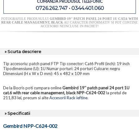
COMANDA PRODUSUL TELEFONIC
0726.262.747 • 0344.401.060
FOTOGRAFIILE PRODUSULUI
GEMBIRD 19'' PATCH PANEL 24 PORT 1U CAT.6 WITH
REAR CABLE MANAGEMENT, BLACK
AU CARACTER INFORMATIV SI POT CONTINE
ACCESORII NEINCLUSE IN PACHET!
» Scurta descriere
Tip accesoriu: patch panel FTP Tip conector: Cat6 Profil (inch): 19 inch
Tipodimensiune (U): 1U Numar porturi: 24 porturi Culoare: negru
Dimensiuni (H x W x D mm): 45 x 482 x 109 mm
De la Bocris poti cumpara online
Gembird 19'' patch panel 24 port 1U
cat.6 with rear cable management, black NPP-C624-002
la pretul de
211,83 lei, precum si alte
Accesorii Rack ieftine
.
» Specificatii
Gembird NPP-C624-002