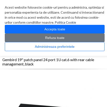
Contul meu
Creare cont
Wish List (0)
Contact
Acest website foloseste cookie-uri pentru a administra, optimiza si
personaliza experienta ta de utilizare. Continuand si interactionand
in orice mod cu acest website, esti de acord cu folosirea cookie-
urilor conform conditiilor noastre.
Politica Cookie
Accepta toate
Refuza toate
CATALOG PRODUSE
0 produs(e)
Administreaza preferintele
>
>
>
Prima Pagina
Retelistica
Accesorii Rack
Gembird 19'' patch panel 24 port 1U
cat.6 with rear cable management, black
Gembird 19'' patch panel 24 port 1U cat.6 with rear cable
management, black