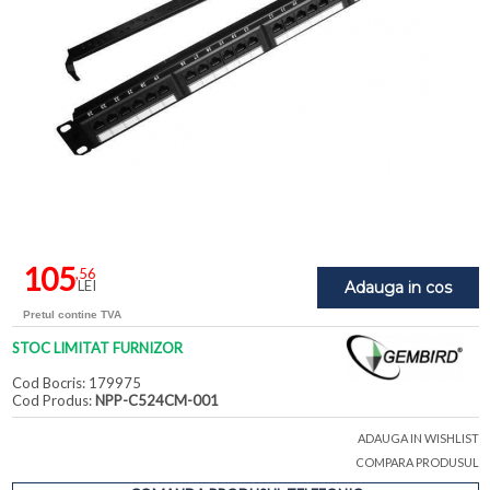
105
,56
LEI
Adauga in cos
Pretul contine TVA
STOC LIMITAT FURNIZOR
Cod Bocris: 179975
Cod Produs:
NPP-C524CM-001
ADAUGA IN WISHLIST
COMPARA PRODUSUL