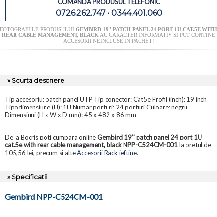
COMANDA PRODUSUL TELEFONIC
0726.262.747 • 0344.401.060
FOTOGRAFIILE PRODUSULUI
GEMBIRD 19'' PATCH PANEL 24 PORT 1U CAT.5E WITH
REAR CABLE MANAGEMENT, BLACK
AU CARACTER INFORMATIV SI POT CONTINE
ACCESORII NEINCLUSE IN PACHET!
» Scurta descriere
Tip accesoriu: patch panel UTP Tip conector: Cat5e Profil (inch): 19 inch
Tipodimensiune (U): 1U Numar porturi: 24 porturi Culoare: negru
Dimensiuni (H x W x D mm): 45 x 482 x 86 mm
De la Bocris poti cumpara online
Gembird 19'' patch panel 24 port 1U
cat.5e with rear cable management, black NPP-C524CM-001
la pretul de
105,56 lei, precum si alte
Accesorii Rack ieftine
.
» Specificatii
Gembird NPP-C524CM-001