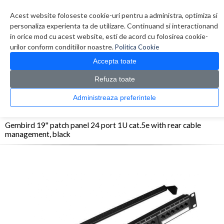
Contul meu
Creare cont
Wish List (0)
Contact
Acest website foloseste cookie-uri pentru a administra, optimiza si
personaliza experienta ta de utilizare. Continuand si interactionand
in orice mod cu acest website, esti de acord cu folosirea cookie-
urilor conform conditiilor noastre.
Politica Cookie
Accepta toate
Refuza toate
CATALOG PRODUSE
0 produs(e)
Administreaza preferintele
>
>
>
Prima Pagina
Retelistica
Accesorii Rack
Gembird 19'' patch panel 24 port 1U
cat.5e with rear cable management, black
Gembird 19'' patch panel 24 port 1U cat.5e with rear cable
management, black