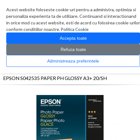
Contul meu
Creare cont
Wish List (0)
Contact
Acest website foloseste cookie-uri pentru a administra, optimiza si
personaliza experienta ta de utilizare. Continuand si interactionand
in orice mod cu acest website, esti de acord cu folosirea cookie-urilor
conform conditiilor noastre.
Politica Cookie
Accepta toate
Refuza toate
CATALOG PRODUSE
0 produs(e)
Administreaza preferintele
>
>
>
Prima Pagina
Consumabile
Hartie
EPSON S042535 PAPER PH GLOSSY A3+
20/SH
EPSON S042535 PAPER PH GLOSSY A3+ 20/SH