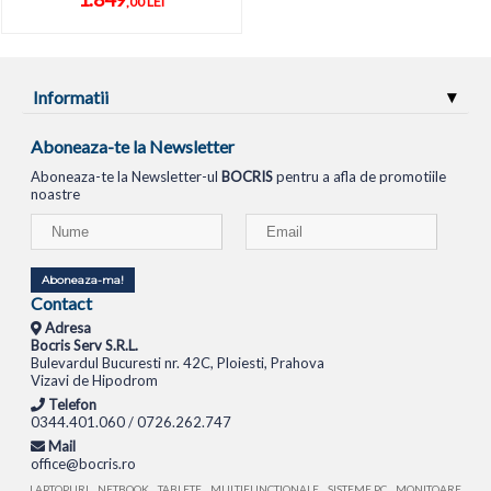
,00 LEI
Informatii
Aboneaza-te la Newsletter
Aboneaza-te la Newsletter-ul
BOCRIS
pentru a afla de promotiile
noastre
Aboneaza-ma!
Contact
Adresa
Bocris Serv S.R.L.
Bulevardul Bucuresti nr. 42C, Ploiesti, Prahova
Vizavi de Hipodrom
Telefon
0344.401.060 / 0726.262.747
Mail
office@bocris.ro
LAPTOPURI
NETBOOK
TABLETE
MULTIFUNCTIONALE
SISTEME PC
MONITOARE