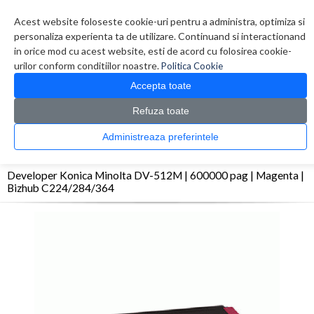
Contul meu
Creare cont
Wish List (0)
Contact
Acest website foloseste cookie-uri pentru a administra, optimiza si
personaliza experienta ta de utilizare. Continuand si interactionand
in orice mod cu acest website, esti de acord cu folosirea cookie-
urilor conform conditiilor noastre.
Politica Cookie
Accepta toate
Refuza toate
CATALOG PRODUSE
0 produs(e)
Administreaza preferintele
>
>
>
Prima Pagina
Consumabile originale
OPC/Drum/Printhead
Developer Konica
Minolta DV-512M | 600000 pag | Magenta | Bizhub C224/284/364
Developer Konica Minolta DV-512M | 600000 pag | Magenta |
Bizhub C224/284/364