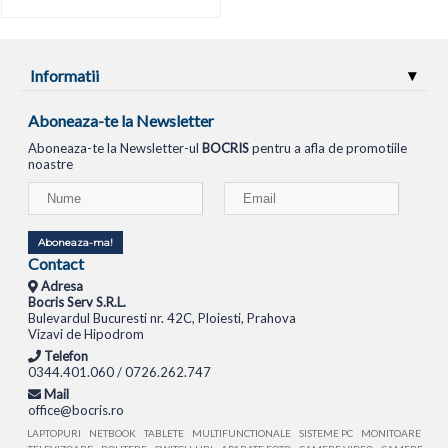
Informatii
Aboneaza-te la Newsletter
Aboneaza-te la Newsletter-ul
BOCRIS
pentru a afla de promotiile
noastre
Aboneaza-ma!
Contact
Adresa
Bocris Serv S.R.L.
Bulevardul Bucuresti nr. 42C, Ploiesti, Prahova
Vizavi de Hipodrom
Telefon
0344.401.060 / 0726.262.747
Mail
office@bocris.ro
LAPTOPURI
NETBOOK
TABLETE
MULTIFUNCTIONALE
SISTEME PC
MONITOARE