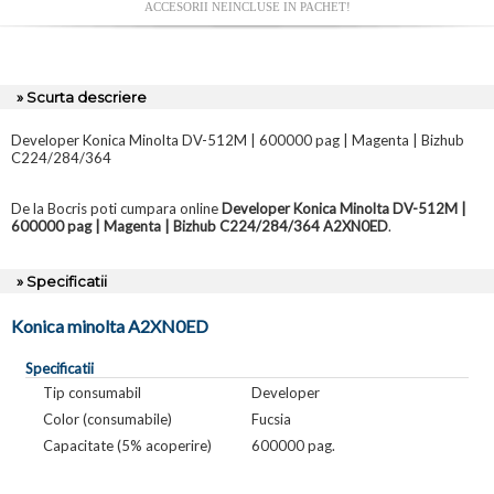
ACCESORII NEINCLUSE IN PACHET!
» Scurta descriere
Developer Konica Minolta DV-512M | 600000 pag | Magenta | Bizhub
C224/284/364
De la Bocris poti cumpara online
Developer Konica Minolta DV-512M |
600000 pag | Magenta | Bizhub C224/284/364 A2XN0ED
.
» Specificatii
Konica minolta A2XN0ED
Specificatii
Tip consumabil
Developer
Color (consumabile)
Fucsia
Capacitate (5% acoperire)
600000 pag.