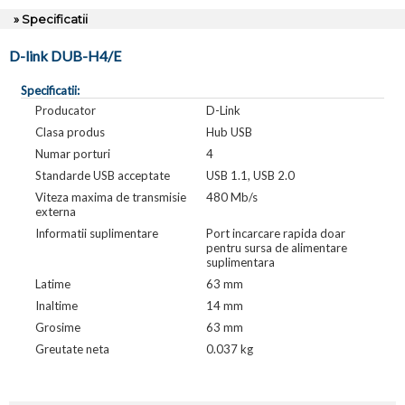
» Specificatii
D-link DUB-H4/E
Specificatii:
Producator
D-Link
Clasa produs
Hub USB
Numar porturi
4
Standarde USB acceptate
USB 1.1, USB 2.0
Viteza maxima de transmisie
480 Mb/s
externa
Informatii suplimentare
Port incarcare rapida doar
pentru sursa de alimentare
suplimentara
Latime
63 mm
Inaltime
14 mm
Grosime
63 mm
Greutate neta
0.037 kg