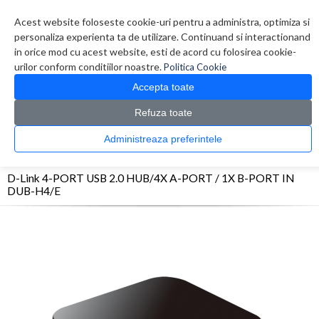
Contul meu
Creare cont
Wish List (0)
Contact
Acest website foloseste cookie-uri pentru a administra, optimiza si
personaliza experienta ta de utilizare. Continuand si interactionand
in orice mod cu acest website, esti de acord cu folosirea cookie-
urilor conform conditiilor noastre.
Politica Cookie
Accepta toate
Refuza toate
CATALOG PRODUSE
0 produs(e)
Administreaza preferintele
>
>
>
Prima Pagina
Periferice
Hub-uri USB
D-Link 4-PORT USB 2.0 HUB/4X A-PORT /
1X B-PORT IN DUB-H4/E
D-Link 4-PORT USB 2.0 HUB/4X A-PORT / 1X B-PORT IN
DUB-H4/E