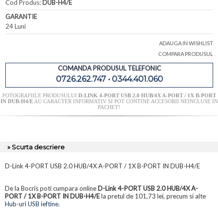
Cod Produs:
DUB-H4/E
GARANTIE
24 Luni
ADAUGA IN WISHLIST
COMPARA PRODUSUL
COMANDA PRODUSUL TELEFONIC
0726.262.747 • 0344.401.060
FOTOGRAFIILE PRODUSULUI
D-LINK 4-PORT USB 2.0 HUB/4X A-PORT / 1X B-PORT
IN DUB-H4/E
AU CARACTER INFORMATIV SI POT CONTINE ACCESORII NEINCLUSE IN
PACHET!
» Scurta descriere
D-Link 4-PORT USB 2.0 HUB/4X A-PORT / 1X B-PORT IN DUB-H4/E
De la Bocris poti cumpara online
D-Link 4-PORT USB 2.0 HUB/4X A-
PORT / 1X B-PORT IN DUB-H4/E
la pretul de 101,73 lei, precum si alte
Hub-uri USB ieftine
.