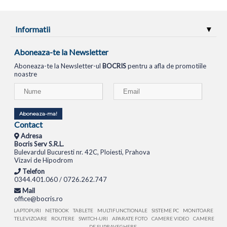
Informatii
Aboneaza-te la Newsletter
Aboneaza-te la Newsletter-ul
BOCRIS
pentru a afla de promotiile
noastre
Aboneaza-ma!
Contact
Adresa
Bocris Serv S.R.L.
Bulevardul Bucuresti nr. 42C, Ploiesti, Prahova
Vizavi de Hipodrom
Telefon
0344.401.060 / 0726.262.747
Mail
office@bocris.ro
LAPTOPURI
NETBOOK
TABLETE
MULTIFUNCTIONALE
SISTEME PC
MONITOARE
TELEVIZOARE
ROUTERE
SWITCH-URI
APARATE FOTO
CAMERE VIDEO
CAMERE
DE SUPRAVEGHERE