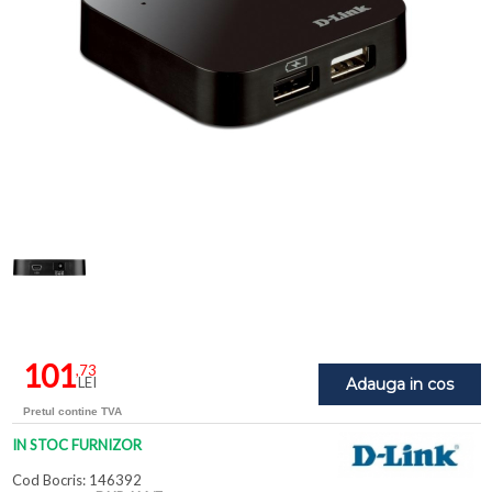
101
,73
LEI
Adauga in cos
Pretul contine TVA
IN STOC FURNIZOR
Cod Bocris: 146392