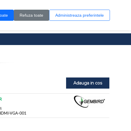
Contul meu
Creare cont
Wish List (0)
Contact
toate
Refuza toate
Administreaza preferintele
0 produs(e)
Adauga in cos
R
4
HDMI-VGA-001