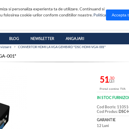
iza si personaliza experienta ta de utilizare. Continuand si
u folosirea cookie-urilor conform conditiilor noastre.
Accepta 
Politica
BLOG
NEWSLETTER
ANGAJARI
>
evizoare
CONVERTOR HDMI LA VGA GEMBIRD "DSC-HDMI-VGA-001"
GA-001"
51
,30
LEI
Pretul contine TVA
IN STOC FURNIZO
Cod Bocris: 11051
Cod Produs:
DSC-
GARANTIE
12 Luni