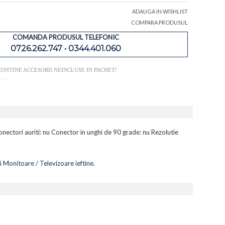
ADAUGA IN WISHLIST
COMPARA PRODUSUL
COMANDA PRODUSUL TELEFONIC
0726.262.747 • 0344.401.060
ONTINE ACCESORII NEINCLUSE IN PACHET!
ectori auriti: nu Conector in unghi de 90 grade: nu Rezolutie
i Monitoare / Televizoare ieftine
.