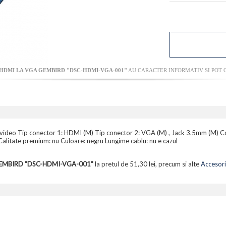
DMI LA VGA GEMBIRD "DSC-HDMI-VGA-001"
AU CARACTER INFORMATIV SI POT C
r video Tip conector 1: HDMI (M) Tip conector 2: VGA (M) , Jack 3.5mm (M) Con
Calitate premium: nu Culoare: negru Lungime cablu: nu e cazul
EMBIRD "DSC-HDMI-VGA-001"
la pretul de 51,30 lei, precum si alte
Accesori