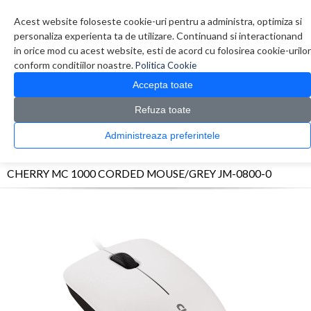
Contul meu
Creare cont
Wish List (0)
Contact
Acest website foloseste cookie-uri pentru a administra, optimiza si
personaliza experienta ta de utilizare. Continuand si interactionand
in orice mod cu acest website, esti de acord cu folosirea cookie-urilor
conform conditiilor noastre.
Politica Cookie
Accepta toate
Refuza toate
CATALOG PRODUSE
0 produs(e)
Administreaza preferintele
>
>
>
Prima Pagina
Periferice
Mouse
CHERRY MC 1000 CORDED MOUSE/GREY JM-
0800-0
CHERRY MC 1000 CORDED MOUSE/GREY JM-0800-0