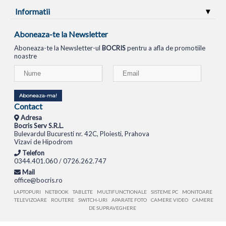
Informatii
Aboneaza-te la Newsletter
Aboneaza-te la Newsletter-ul
BOCRIS
pentru a afla de promotiile
noastre
Aboneaza-ma!
Contact
Adresa
Bocris Serv S.R.L.
Bulevardul Bucuresti nr. 42C, Ploiesti, Prahova
Vizavi de Hipodrom
Telefon
0344.401.060 / 0726.262.747
Mail
office@bocris.ro
LAPTOPURI
NETBOOK
TABLETE
MULTIFUNCTIONALE
SISTEME PC
MONITOARE
TELEVIZOARE
ROUTERE
SWITCH-URI
APARATE FOTO
CAMERE VIDEO
CAMERE
DE SUPRAVEGHERE