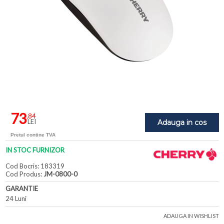
73
,84
LEI
Adauga in cos
Pretul contine TVA
IN STOC FURNIZOR
Cod Bocris: 183319
Cod Produs:
JM-0800-0
GARANTIE
24 Luni
ADAUGA IN WISHLIST