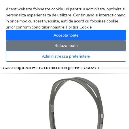
Contul meu
Creare cont
Wish List (0)
Contact
Acest website foloseste cookie-uri pentru a administra, optimiza si
personaliza experienta ta de utilizare. Continuand si interactionand
in orice mod cu acest website, esti de acord cu folosirea cookie-
urilor conform conditiilor noastre.
Politica Cookie
Accepta toate
Refuza toate
CATALOG PRODUSE
0 produs(e)
Administreaza preferintele
>
>
>
Prima Pagina
Periferice
Casti
Casti Logitech H110 cu microfon gri 981-000271
Casti Logitech H110 cu microfon gri 981-000271