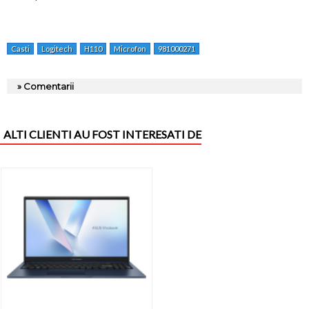
Casti
Logitech
H110
Microfon
981000271
» Comentarii
ALTI CLIENTI AU FOST INTERESATI DE