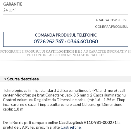
GARANTIE
24 Luni
ADAUGA IN WISHLIST
COMPARA PRODUSUL
COMANDA PRODUSUL TELEFONIC
0726.262.747 • 0344.401.060
FOTOGRAFIILE PRODUSULUI
CASTI LOGITECH H110
AU CARACTER INFORMATIV SI
POT CONTINE ACCESORII NEINCLUSE IN PACHET!
» Scurta descriere
Tehnologie: cu fir Tip: standard Utilizare: multimedia (PC and more) , call
center Microfon: pe brat Conectare: Jack 3.5 mm x 2 Casca iluminata: nu
Control volum: nu Reglabile: da Dimensiune cablu (m): 1.6 - 1.95 m Timp
incarcare: nu e cazul Timp ascultare: nu e cazul Culoare: gri Dimensiune
cablu: 1.8 m
De la Bocris poti cumpara online
Casti Logitech H110 981-000271
la
pretul de 59,93 lei, precum si alte
Casti ieftine
.