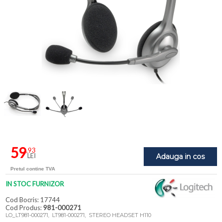
59
,93
LEI
Adauga in cos
Pretul contine TVA
IN STOC FURNIZOR
Cod Bocris: 17744
Cod Produs:
981-000271
LO_LT981-000271, LT981-000271, STEREO HEADSET H110