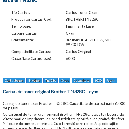
Brother TN328C
Tip Cartus:
Cartus Toner Cyan
Producator Cartus|Cod:
BROTHER|TN328C
Tehnologie:
Imprimanta Laser
Culoare Cartus:
Cyan
Echipamente:
Brother HL-4570CDW, MFC-
9970CDW
Compatibilitate Cartus:
Cartus Original
Capacitate Cartus (pag):
6000
Cartustoner
Brother
Tn328c
Cyan
Capacitate
6000
Pagini
For
Cartuș de toner original Brother TN328C – cyan
Cartuș de toner cyan Brother TN328C. Capacitate de aproximativ 6.000
de pagini.
Cu cartușul de toner cyan original Brother TN-328C, vă puteți bucura de
viteze mari de imprimare, de productivitate sporită și de grafică de efect
în fiecare document imprimat. Cu o formulă care reflectă specificațiile
superioare ale Brother, cartușul TN-328C are o capacitate de până la