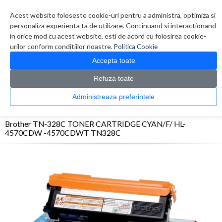
Contul meu
Creare cont
Wish List (0)
Contact
Acest website foloseste cookie-uri pentru a administra, optimiza si
personaliza experienta ta de utilizare. Continuand si interactionand
in orice mod cu acest website, esti de acord cu folosirea cookie-
urilor conform conditiilor noastre.
Politica Cookie
Accepta toate
Refuza toate
CATALOG PRODUSE
0 produs(e)
Administreaza preferintele
>
>
>
Prima Pagina
Consumabile originale
Toner
Brother TN-328C TONER CARTRIDGE
CYAN/F/ HL-4570CDW -4570CDWT TN328C
Brother TN-328C TONER CARTRIDGE CYAN/F/ HL-
4570CDW -4570CDWT TN328C