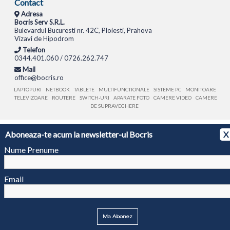
Contact
Adresa
Bocris Serv S.R.L.
Bulevardul Bucuresti nr. 42C, Ploiesti, Prahova
Vizavi de Hipodrom
Telefon
0344.401.060 / 0726.262.747
Mail
office@bocris.ro
LAPTOPURI
NETBOOK
TABLETE
MULTIFUNCTIONALE
SISTEME PC
MONITOARE
TELEVIZOARE
ROUTERE
SWITCH-URI
APARATE FOTO
CAMERE VIDEO
CAMERE
DE SUPRAVEGHERE
© 1994 - 2026 BOCRIS SERV S.R.L. | CUI: RO6260085, REG. COM.: J29/2413/1994
ANPC
Aboneaza-te acum la newsletter-ul Bocris
X
Nume Prenume
Email
Ma Abonez