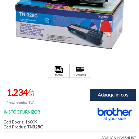
1.234
,64
LEI
Adauga in cos
Pretul contine TVA
IN STOC FURNIZOR
Cod Bocris: 16009
Cod Produs:
TN328C
ADAUGA IN WISHLIST