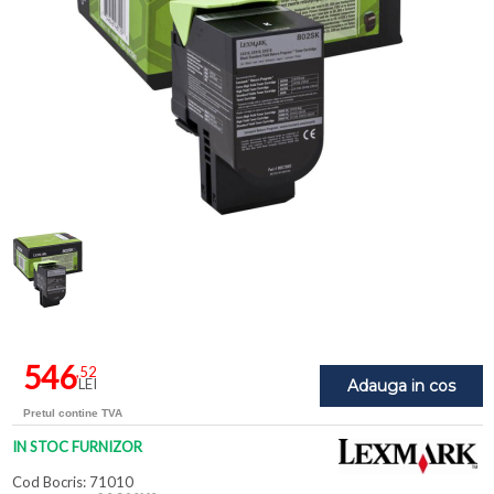
546
,52
LEI
Adauga in cos
Pretul contine TVA
IN STOC FURNIZOR
Cod Bocris: 71010