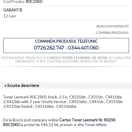
Cod Produs:
80C2SK0
GARANTIE
12 Luni
ADAUGA IN WISHLIST
COMPARA PRODUSUL
COMANDA PRODUSUL TELEFONIC
0726.262.747 • 0344.401.060
FOTOGRAFIILE PRODUSULUI
CARTUS TONER LEXMARK NR. 802SK
AU CARACTER
INFORMATIV SI POT CONTINE ACCESORII NEINCLUSE IN PACHET!
» Scurta descriere
Toner Lexmark 80C2SK0, black, 2.5 k, CX310dn , CX310n , CX410de
,CX410de with 3 year Onsite Service , CX410dte , CX410e , CX510de
,CX510de Statoil , CX510dhe , CX510dthe
De la Bocris poti cumpara online
Cartus Toner Lexmark Nr. 802SK
80C2SK0
la pretul de 546,52 lei, precum si alte
Toner ieftine
.