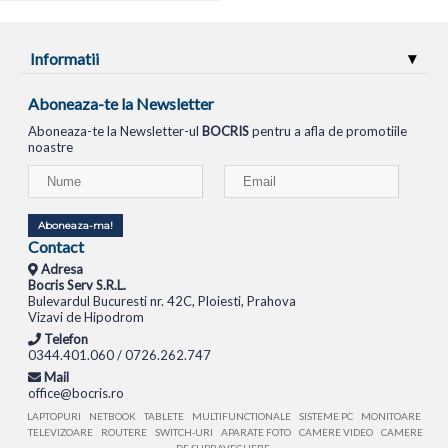
Informatii
Aboneaza-te la Newsletter
Aboneaza-te la Newsletter-ul
BOCRIS
pentru a afla de promotiile
noastre
Aboneaza-ma!
Contact
Adresa
Bocris Serv S.R.L.
Bulevardul Bucuresti nr. 42C, Ploiesti, Prahova
Vizavi de Hipodrom
Telefon
0344.401.060 / 0726.262.747
Mail
office@bocris.ro
LAPTOPURI
NETBOOK
TABLETE
MULTIFUNCTIONALE
SISTEME PC
MONITOARE
TELEVIZOARE
ROUTERE
SWITCH-URI
APARATE FOTO
CAMERE VIDEO
CAMERE