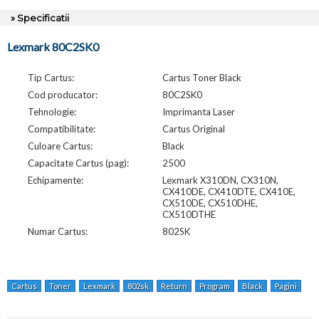
» Specificatii
Lexmark 80C2SK0
Tip Cartus:
Cartus Toner Black
Cod producator:
80C2SK0
Tehnologie:
Imprimanta Laser
Compatibilitate:
Cartus Original
Culoare Cartus:
Black
Capacitate Cartus (pag):
2500
Echipamente:
Lexmark X310DN, CX310N,
CX410DE, CX410DTE, CX410E,
CX510DE, CX510DHE,
CX510DTHE
Numar Cartus:
802SK
Cartus
Toner
Lexmark
802sk
Return
Program
Black
Pagini
X3