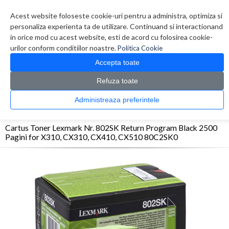
Contul meu
Creare cont
Wish List (0)
Contact
Acest website foloseste cookie-uri pentru a administra, optimiza si
personaliza experienta ta de utilizare. Continuand si interactionand
in orice mod cu acest website, esti de acord cu folosirea cookie-
urilor conform conditiilor noastre.
Politica Cookie
Accepta toate
Refuza toate
CATALOG PRODUSE
0 produs(e)
Administreaza preferintele
>
>
>
Prima Pagina
Consumabile originale
Toner
Cartus Toner Lexmark Nr. 802SK
Return Program Black 2500 Pagini for X310, CX310, CX410, CX510 80C2SK0
Cartus Toner Lexmark Nr. 802SK Return Program Black 2500
Pagini for X310, CX310, CX410, CX510 80C2SK0