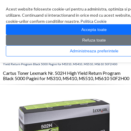
Contul meu
Creare cont
Wish List (0)
Contact
Acest website foloseste cookie-uri pentru a administra, optimiza si p
utilizare. Continuand si interactionand in orice mod cu acest website,
cookie-urilor conform conditiilor noastre.
Politica Cookie
Accepta toate
Refuza toate
Administreaza preferintele
CATALOG PRODUSE
0 produs(e)
>
>
>
Prima Pagina
Consumabile originale
Toner
Cartus Toner Lexmark Nr. 502H High
Yield Return Program Black 5000 Pagini for MS310, MS410, MS510, MS610 50F2H00
Cartus Toner Lexmark Nr. 502H High Yield Return Program
Black 5000 Pagini for MS310, MS410, MS510, MS610 50F2H00