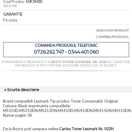
Cod Produs:
50F2H00
50F2H0E
GARANTIE
Pe viata
ADAUGA IN WISHLIST
COMPARA PRODUSUL
COMANDA PRODUSUL TELEFONIC
0726.262.747 • 0344.401.060
FOTOGRAFIILE PRODUSULUI
CARTUS TONER LEXMARK NR. 502H
AU CARACTER
INFORMATIV SI POT CONTINE ACCESORII NEINCLUSE IN PACHET!
» Scurta descriere
Brand compatibil: Lexmark Tip produs: Toner Consumabil: Original
Culoare: Black Imprimanta compatibila:
MS310D,MS310DN,MS312DN,MS410D,MS410DN,MS415DN,MS510DN
Numar pagini: 5K
De la Bocris poti cumpara online
Cartus Toner Lexmark Nr. 502H