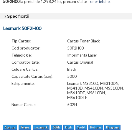
50F2H00
la pretul de 1.298,24 lei, precum si alte
Toner ieftine
.
» Specificatii
Lexmark 50F2H00
Tip Cartus:
Cartus Toner Black
Cod producator:
50F2H00
Tehnologie:
Imprimanta Laser
Compatibilitate:
Cartus Original
Culoare Cartus:
Black
Capacitate Cartus (pag):
5000
Echipamente:
Lexmark MS310D, MS310DN,
MS410D, MS410DN, MS510DN,
MS610DE, MS610DN,
MS610DTE
Numar Cartus:
502H
Cartus
Toner
Lexmark
502h
High
Yield
Return
Program
Blac