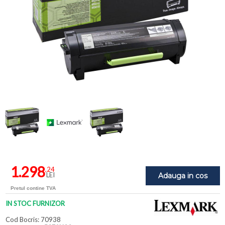
1.298
,24
LEI
Adauga in cos
Pretul contine TVA
IN STOC FURNIZOR
Cod Bocris: 70938