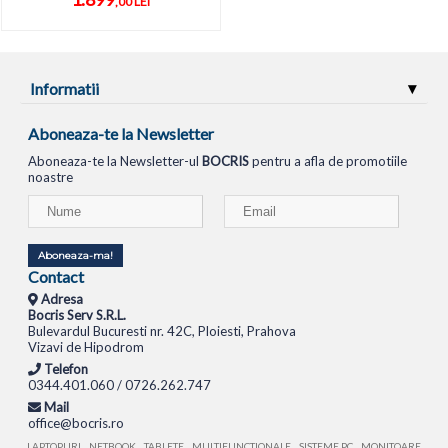
,00 LEI
Informatii
Aboneaza-te la Newsletter
Aboneaza-te la Newsletter-ul
BOCRIS
pentru a afla de promotiile
noastre
Aboneaza-ma!
Contact
Adresa
Bocris Serv S.R.L.
Bulevardul Bucuresti nr. 42C, Ploiesti, Prahova
Vizavi de Hipodrom
Telefon
0344.401.060 / 0726.262.747
Mail
office@bocris.ro
LAPTOPURI
NETBOOK
TABLETE
MULTIFUNCTIONALE
SISTEME PC
MONITOARE