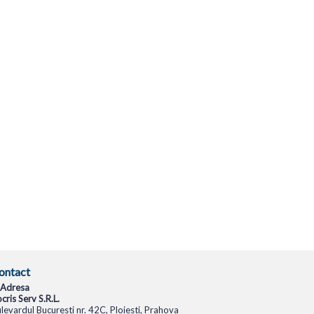
ontact
Adresa
cris Serv S.R.L.
levardul Bucuresti nr. 42C, Ploiesti, Prahova