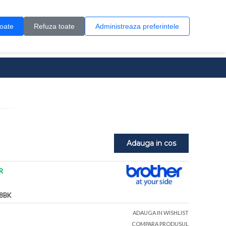
Contul meu
Creare cont
Wish List (0)
Contact
toate
Refuza toate
Administreaza preferintele
0 produs(e)
Adauga in cos
R
8BK
ADAUGA IN WISHLIST
COMPARA PRODUSUL