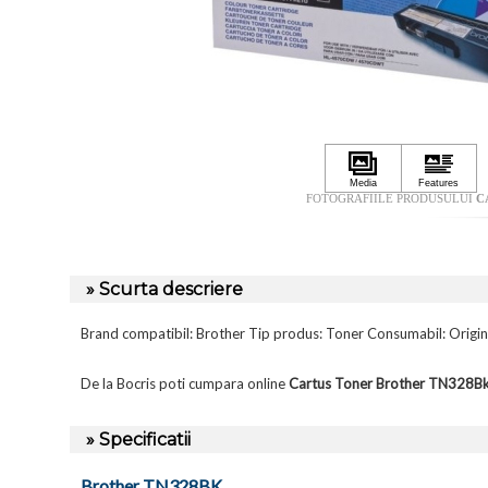
FOTOGRAFIILE PRODUSULUI
C
» Scurta descriere
Brand compatibil: Brother Tip produs: Toner Consumabil: Orig
De la Bocris poti cumpara online
Cartus Toner Brother TN328
» Specificatii
Brother TN328BK