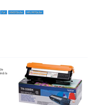
For
Hl4570cdw
Mfc9970cdw
 de
ână la