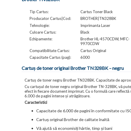
Tip Cartus:
Cartus Toner Black
Producator Cartus|Cod:
BROTHER|TN328BK
Tehnologie:
Imprimanta Laser
Culoare Cartus:
Black
Echipamente:
Brother HL-4570CDW, MFC-
9970CDW
Compatibilitate Cartus:
Cartus Original
Capacitate Cartus (pag):
6000
Cartuș de toner original Brother TN328BK – negru
Cartuș de toner negru Brother TN328BK. Capacitate de aproxi
Cu cartușul de toner negru original Brother TN-328BK, vă puteț
efect în fiecare document imprimat. Cu o formulă care reflectă 
6.000 de pagini intense și atrăgătoare.
Caracteristici
Capacitate de 6.000 de pagini în conformitate cu I
Cartuș original Brother de calitate înaltă
Vă ajută să economisiți hârtie, timp și bani