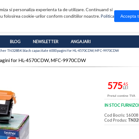
iza si personaliza experienta ta de utilizare. Continuand si
u folosirea cookie-urilor conform conditiilor noastre.
Accepta 
Politica
BLOG
NEWSLETTER
ANGAJARI
ther TN328BK black capacitate 6000 pagini for HL-4570CDW, MFC-9970CDW
0 pagini for HL-4570CDW, MFC-9970CDW
575
,45
LEI
Pretul contine TVA
IN STOC FURNIZO
Cod Bocris: 16008
Cod Produs:
TN32