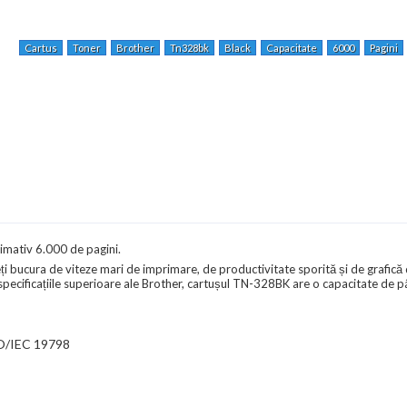
Cartus
Toner
Brother
Tn328bk
Black
Capacitate
6000
Pagini
mativ 6.000 de pagini.
i bucura de viteze mari de imprimare, de productivitate sporită și de grafică
specificațiile superioare ale Brother, cartușul TN-328BK are o capacitate de p
SO/IEC 19798