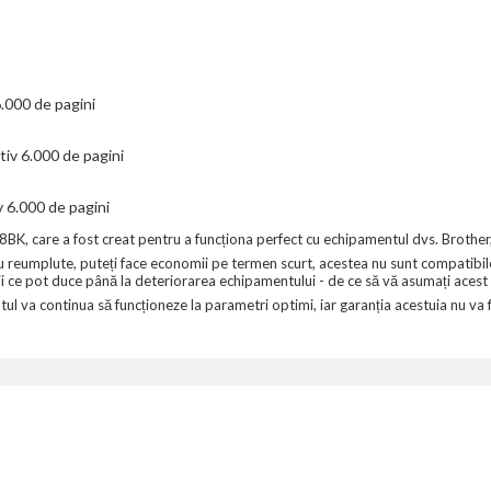
.000 de pagini
iv 6.000 de pagini
 6.000 de pagini
BK, care a fost creat pentru a funcționa perfect cu echipamentul dvs. Brother,
sau reumplute, puteți face economii pe termen scurt, acestea nu sunt compatibil
ii ce pot duce până la deteriorarea echipamentului - de ce să vă asumați acest 
va continua să funcționeze la parametri optimi, iar garanția acestuia nu va fi