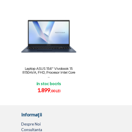
Laptop ASUS 15.6'' Vivobook 15
R1504VA, FHD, Procesor Intel Core
...
in stoc bocris
1.899
,00 LEI
Informaţii
Despre Noi
Consultanta