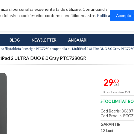
iza si personaliza experienta ta de utilizare. Continuand si
u folosirea cookie-urilor conform conditiilor noastre.
Accepta 
Politica
BLOG
NEWSLETTER
ANGAJARI
sa flip tableta Prestigio PTC7280 compatibila cu MultiPad 2 ULTRA DUO 8.0 Gray PTC72
MultiPad 2 ULTRA DUO 8.0 Gray PTC7280GR
29
,00
LEI
Pretul contine TVA
STOC LIMITAT BO
Cod Bocris: 80687
Cod Produs:
PTC7
GARANTIE
12 Luni