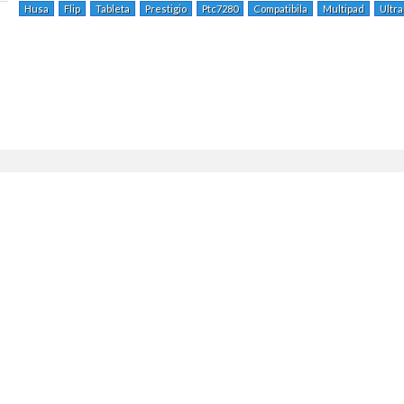
Husa
Flip
Tableta
Prestigio
Ptc7280
Compatibila
Multipad
Ultra