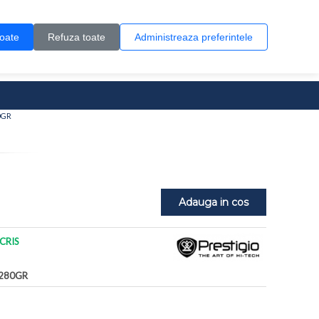
Contul meu
Creare cont
Wish List (0)
Contact
toate
Refuza toate
Administreaza preferintele
0 produs(e)
80GR
Adauga in cos
CRIS
280GR