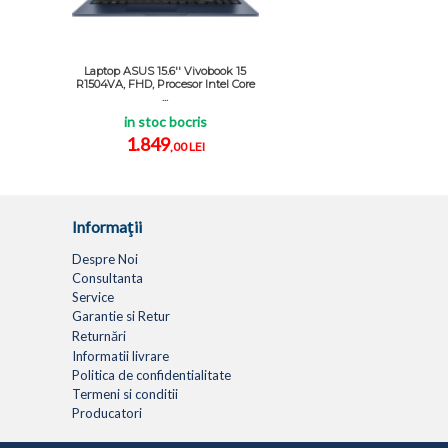
Laptop ASUS 15.6'' Vivobook 15
R1504VA, FHD, Procesor Intel Core
...
in stoc bocris
1.849
,00 LEI
Informaţii
Despre Noi
Consultanta
Service
Garantie si Retur
Returnări
Informatii livrare
Politica de confidentialitate
Termeni si conditii
Producatori
LAPTOPURI
NETBOOK
TABLETE
MULTIFUNC