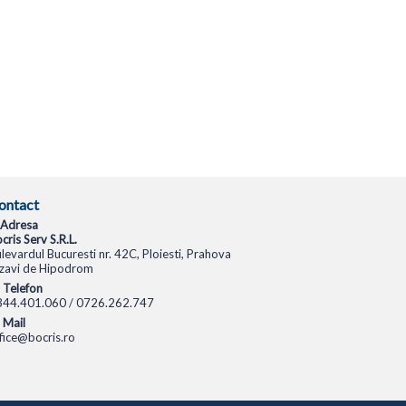
ontact
Adresa
cris Serv S.R.L.
levardul Bucuresti nr. 42C, Ploiesti, Prahova
zavi de Hipodrom
Telefon
344.401.060 / 0726.262.747
Mail
fice@bocris.ro
CAMERE VIDEO
CAMERE DE SUPRAVEGHERE