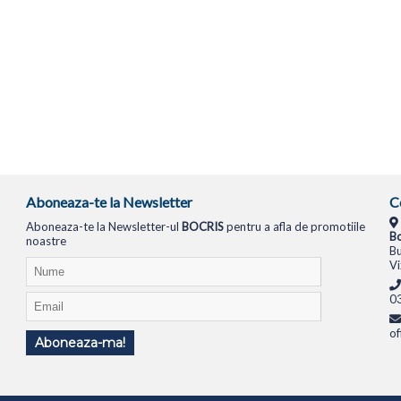
Aboneaza-te la Newsletter
C
Aboneaza-te la Newsletter-ul
BOCRIS
pentru a afla de promotiile
Bo
noastre
Bu
Vi
0
of
Aboneaza-ma!
TIONALE
SISTEME PC
MONITOARE
TELEVIZOARE
ROUTERE
SWITCH-URI
APARATE FOTO