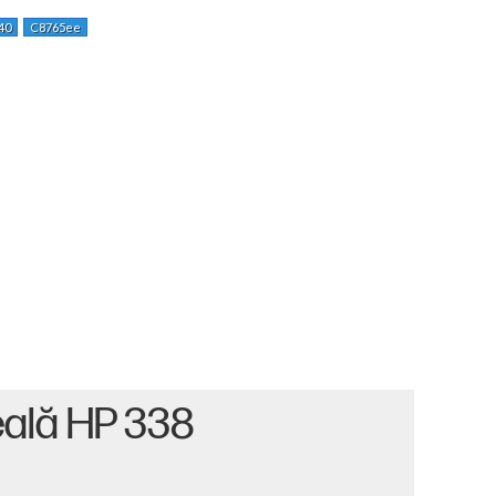
40
C8765ee
eală HP 338