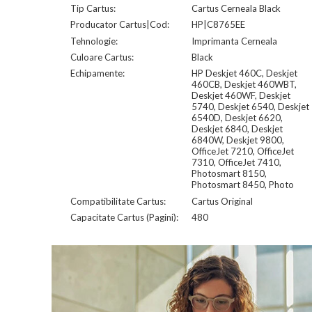
Tip Cartus:
Cartus Cerneala Black
Producator Cartus|Cod:
HP|C8765EE
Tehnologie:
Imprimanta Cerneala
Culoare Cartus:
Black
Echipamente:
HP Deskjet 460C, Deskjet
460CB, Deskjet 460WBT,
Deskjet 460WF, Deskjet
5740, Deskjet 6540, Deskjet
6540D, Deskjet 6620,
Deskjet 6840, Deskjet
6840W, Deskjet 9800,
OfficeJet 7210, OfficeJet
7310, OfficeJet 7410,
Photosmart 8150,
Photosmart 8450, Photo
Compatibilitate Cartus:
Cartus Original
Capacitate Cartus (Pagini):
480