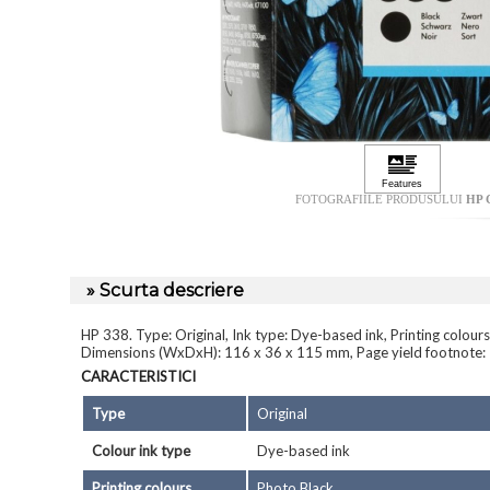
FOTOGRAFIILE PRODUSULUI
HP 
» Scurta descriere
HP 338. Type: Original, Ink type: Dye-based ink, Printing colou
Dimensions (WxDxH): 116 x 36 x 115 mm, Page yield footnote: 
CARACTERISTICI
Type
Original
Colour ink type
Dye-based ink
Printing colours
Photo Black