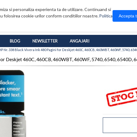
iza si personaliza experienta ta de utilizare. Continuand si
u folosirea cookie-urilor conform conditiilor noastre.
Accepta 
Politica
BLOG
NEWSLETTER
ANGAJARI
 Nr. 338 Black Vivera Ink 480 Pagini for Deskjet 460C, 460CB, 460WBT, 460WF, 5740, 654
ni for Deskjet 460C, 460CB, 460WBT, 460WF, 5740, 6540, 6540D,