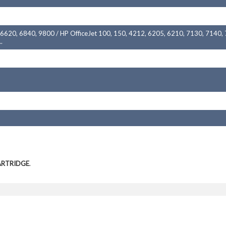
 6620, 6840, 9800 / HP OfficeJet 100, 150, 4212, 6205, 6210, 7130, 7140
.
ARTRIDGE
.