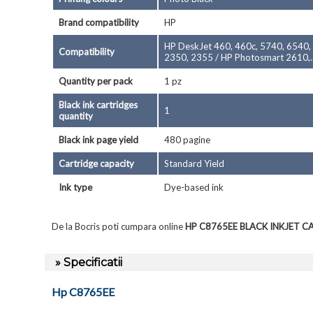
Brand compatibility
HP
HP DeskJet 460, 460c, 5740, 6540,
Compatibility
2350, 2355 / HP Photosmart 2610,..
Quantity per pack
1 pz
Black ink cartridges
1
quantity
Black ink page yield
480 pagine
Cartridge capacity
Standard Yield
Ink type
Dye-based ink
De la Bocris poti cumpara online
HP C8765EE BLACK INKJET C
» Specificatii
Hp C8765EE