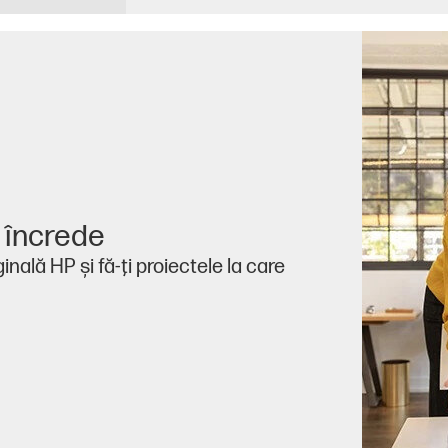
i încrede
nală HP şi fă-ţi proiectele la care