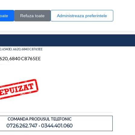
Contul meu
Creare cont
Wish List (0)
Contact
toate
Refuza toate
Administreaza preferintele
0 produs(e)
0, 6540D, 6620, 6840 C8765EE
 6620, 6840 C8765EE
COMANDA PRODUSUL TELEFONIC
0726.262.747 • 0344.401.060