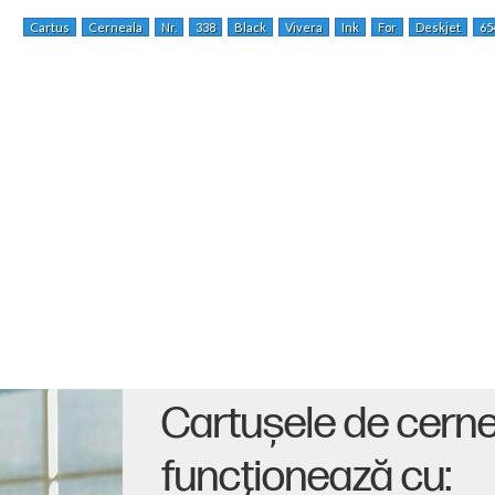
Cartus
Cerneala
Nr.
338
Black
Vivera
Ink
For
Deskjet
65
Cartuşele de cern
funcţionează cu: