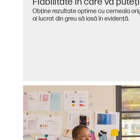
Fiabilitate în care vă puteţ
Obţine rezultate optime cu cerneala origi
ai lucrat din greu să iasă în evidenţă.