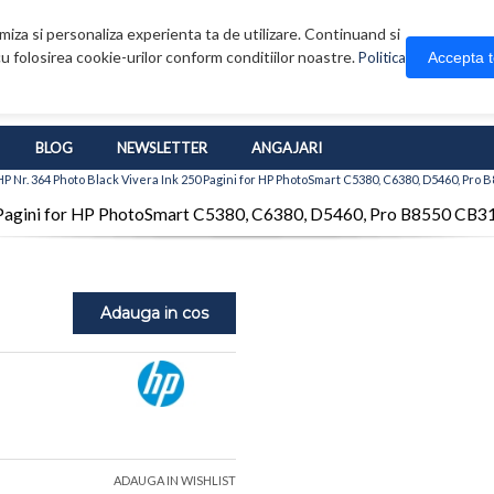
iza si personaliza experienta ta de utilizare. Continuand si
u folosirea cookie-urilor conform conditiilor noastre.
Accepta 
Politica
BLOG
NEWSLETTER
ANGAJARI
P Nr. 364 Photo Black Vivera Ink 250 Pagini for HP PhotoSmart C5380, C6380, D5460, Pro
0 Pagini for HP PhotoSmart C5380, C6380, D5460, Pro B8550 CB
Adauga in cos
ADAUGA IN WISHLIST