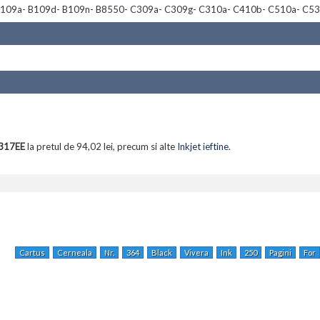
B109a- B109d- B109n- B8550- C309a- C309g- C310a- C410b- C510a- C5
B317EE
la pretul de 94,02 lei, precum si alte
Inkjet ieftine
.
Cartus
Cerneala
Nr.
364
Black
Vivera
Ink
250
Pagini
For