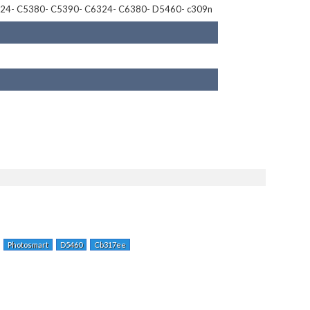
324- C5380- C5390- C6324- C6380- D5460- c309n
Photosmart
D5460
Cb317ee