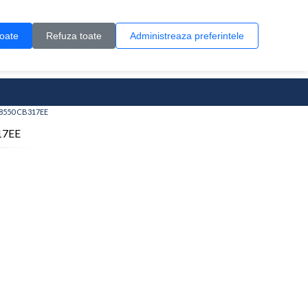
Contul meu
Creare cont
Wish List (0)
Contact
toate
Refuza toate
Administreaza preferintele
0 produs(e)
 B8550 CB317EE
317EE