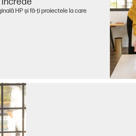
i încrede
nală HP şi fă-ţi proiectele la care