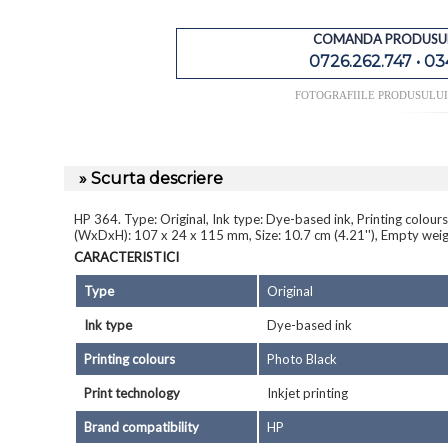
COMANDA PRODUSUL
0726.262.747 • 03
FOTOGRAFIILE PRODUSULU
» Scurta descriere
HP 364. Type: Original, Ink type: Dye-based ink, Printing colou
(WxDxH): 107 x 24 x 115 mm, Size: 10.7 cm (4.21''), Empty weight
CARACTERISTICI
Type
Original
Ink type
Dye-based ink
Printing colours
Photo Black
Print technology
Inkjet printing
Brand compatibility
HP