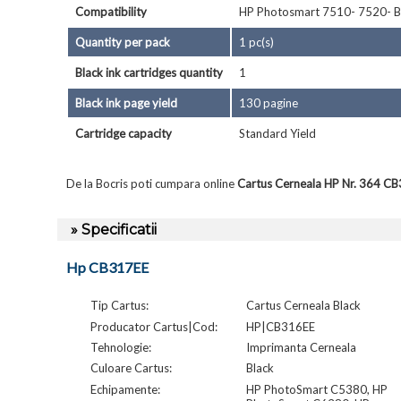
Compatibility
HP Photosmart 7510- 7520- 
Quantity per pack
1 pc(s)
Black ink cartridges quantity
1
Black ink page yield
130 pagine
Cartridge capacity
Standard Yield
De la Bocris poti cumpara online
Cartus Cerneala HP Nr. 364 C
» Specificatii
Hp CB317EE
Tip Cartus:
Cartus Cerneala Black
Producator Cartus|Cod:
HP|CB316EE
Tehnologie:
Imprimanta Cerneala
Culoare Cartus:
Black
Echipamente:
HP PhotoSmart C5380, HP