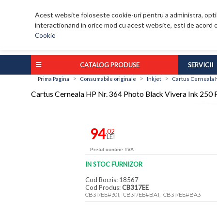
Acest website foloseste cookie-uri pentru a administra, optim
interactionand in orice mod cu acest website, esti de acord c
Cookie
CATALOG PRODUSE
SERVICII
>
>
>
Prima Pagina
Consumabile originale
Inkjet
Cartus Cerneala H
Cartus Cerneala HP Nr. 364 Photo Black Vivera Ink 25
94
,02
LEI
Pretul contine TVA
IN STOC FURNIZOR
Cod Bocris: 18567
Cod Produs:
CB317EE
CB317EE#301, CB317EE#BA1, CB317EE#BA3