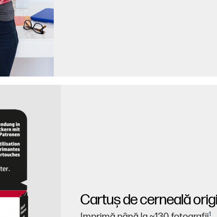
Cartuş de cerneală orig
1
Imprimă până la ~130 fotografii