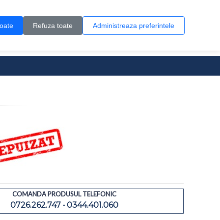
Contul meu
Creare cont
Wish List (0)
Contact
toate
Refuza toate
Administreaza preferintele
0 produs(e)
COMANDA PRODUSUL TELEFONIC
0726.262.747 • 0344.401.060