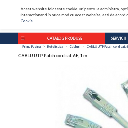
Acest website foloseste cookie-uri pentru a administra, optim
interactionand in orice mod cu acest website, esti de acord c
Cookie
CATALOG PRODUSE
SERVICII
>
>
>
Prima Pagina
Retelistica
Cabluri
CABLU UTP Patch cord cat. 6
CABLU UTP Patch cord cat. 6E, 1 m