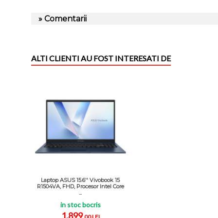
» Comentarii
ALTI CLIENTI AU FOST INTERESATI DE
Laptop ASUS 15.6'' Vivobook 15
R1504VA, FHD, Procesor Intel Core
...
in stoc bocris
1.899
,00 LEI