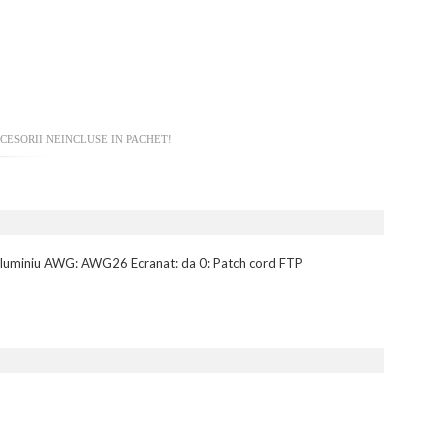
CESORII NEINCLUSE IN PACHET!
ru-aluminiu AWG: AWG26 Ecranat: da 0: Patch cord FTP