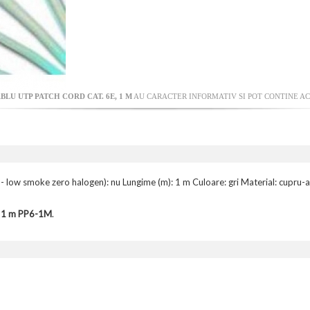
BLU UTP PATCH CORD CAT. 6E, 1 M
AU CARACTER INFORMATIV SI POT CONTINE AC
ZH - low smoke zero halogen): nu Lungime (m): 1 m Culoare: gri Material: cup
, 1 m PP6-1M
.