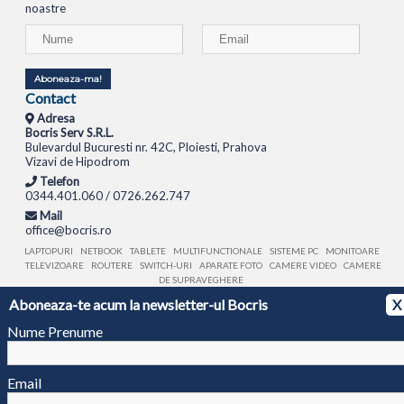
noastre
Aboneaza-ma!
Contact
Adresa
Bocris Serv S.R.L.
Bulevardul Bucuresti nr. 42C, Ploiesti, Prahova
Vizavi de Hipodrom
Telefon
0344.401.060 / 0726.262.747
Mail
office@bocris.ro
LAPTOPURI
NETBOOK
TABLETE
MULTIFUNCTIONALE
SISTEME PC
MONITOARE
TELEVIZOARE
ROUTERE
SWITCH-URI
APARATE FOTO
CAMERE VIDEO
CAMERE
DE SUPRAVEGHERE
Aboneaza-te acum la newsletter-ul Bocris
X
© 1994 - 2026 BOCRIS SERV S.R.L. | CUI: RO6260085, REG. COM.: J29/2413/1994
ANPC
Nume Prenume
Email