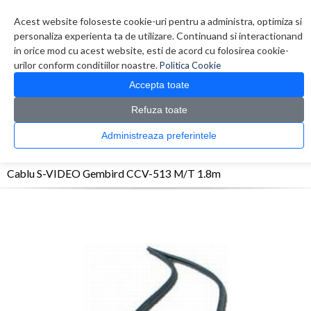
Contul meu
Creare cont
Wish List (0)
Contact
Acest website foloseste cookie-uri pentru a administra, optimiza si
personaliza experienta ta de utilizare. Continuand si interactionand
in orice mod cu acest website, esti de acord cu folosirea cookie-
urilor conform conditiilor noastre.
Politica Cookie
Accepta toate
Refuza toate
CATALOG PRODUSE
0 produs(e)
Administreaza preferintele
>
>
>
Prima Pagina
Monitoare & Televizoare
Accesorii Monitoare / Televizoare
Cablu S-
VIDEO Gembird CCV-513 M/T 1.8m
Cablu S-VIDEO Gembird CCV-513 M/T 1.8m