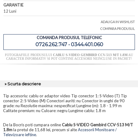
GARANTIE
12 Luni
ADAUGA IN WISHLIST
COMPARA PRODUSUL
COMANDA PRODUSUL TELEFONIC
0726.262.747 • 0344.401.060
FOTOGRAFIILE PRODUSULUI
CABLU S-VIDEO GEMBIRD CCV-513 M/T 1.8M
AU
CARACTER INFORMATIV SI POT CONTINE ACCESORII NEINCLUSE IN PACHET!
» Scurta descriere
Tip accesoriu: cablu or adaptor video Tip conector 1: S-Video (T) Tip
conector 2: S-Video (M) Conectori auriti: nu Conector in unghi de 90
grade: nu Rezolutie maxima: nespecificat Lungime (m): 1.8 - 1.99 m
Calitate premium: nu Culoare: negru Lungime cablu: 1.8 m
De la Bocris poti cumpara online
Cablu S-VIDEO Gembird CCV-513 M/T
1.8m
la pretul de 11,68 lei, precum si alte
Accesorii Monitoare /
Televizoare ieftine
.