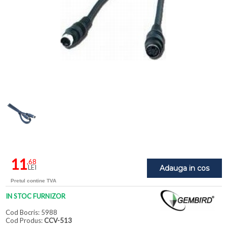
11
,68
LEI
Adauga in cos
Pretul contine TVA
IN STOC FURNIZOR
Cod Bocris: 5988
Cod Produs:
CCV-513