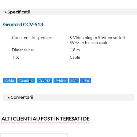
» Specificatii
Gembird CCV-513
Caracteristici speciale:
S-Video plug to S-Video socket
SVHS extension cable
Dimensiune:
1.8 m
Tip:
Cablu
Cablu
Gembird
Ccv513
Svideo
M/t
1.8m
» Comentarii
ALTI CLIENTI AU FOST INTERESATI DE