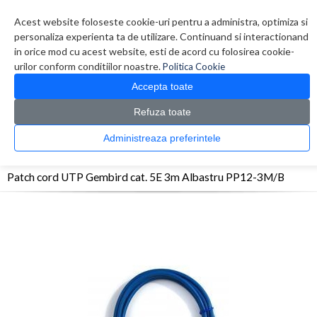
Contul meu
Creare cont
Wish List (0)
Contact
Acest website foloseste cookie-uri pentru a administra, optimiza si
personaliza experienta ta de utilizare. Continuand si interactionand
in orice mod cu acest website, esti de acord cu folosirea cookie-
urilor conform conditiilor noastre.
Politica Cookie
Accepta toate
Refuza toate
CATALOG PRODUSE
0 produs(e)
Administreaza preferintele
>
>
>
Prima Pagina
Retelistica
Cabluri
Patch cord UTP Gembird cat. 5E 3m Albastru
PP12-3M/B
Patch cord UTP Gembird cat. 5E 3m Albastru PP12-3M/B