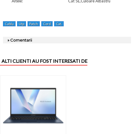
Altele:
Cat 5E,Culoare Albastru
Cablu
Utp
Patch
Cord
Cat.
» Comentarii
ALTI CLIENTI AU FOST INTERESATI DE