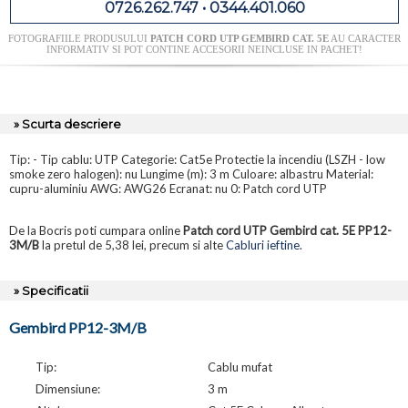
0726.262.747 • 0344.401.060
FOTOGRAFIILE PRODUSULUI
PATCH CORD UTP GEMBIRD CAT. 5E
AU CARACTER
INFORMATIV SI POT CONTINE ACCESORII NEINCLUSE IN PACHET!
» Scurta descriere
Tip: - Tip cablu: UTP Categorie: Cat5e Protectie la incendiu (LSZH - low
smoke zero halogen): nu Lungime (m): 3 m Culoare: albastru Material:
cupru-aluminiu AWG: AWG26 Ecranat: nu 0: Patch cord UTP
De la Bocris poti cumpara online
Patch cord UTP Gembird cat. 5E PP12-
3M/B
la pretul de 5,38 lei, precum si alte
Cabluri ieftine
.
» Specificatii
Gembird PP12-3M/B
Tip:
Cablu mufat
Dimensiune:
3 m