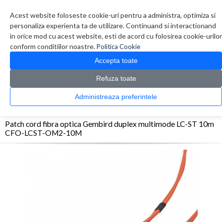
Contul meu
Creare cont
Wish List (0)
Contact
Acest website foloseste cookie-uri pentru a administra, optimiza si
personaliza experienta ta de utilizare. Continuand si interactionand
in orice mod cu acest website, esti de acord cu folosirea cookie-urilor
conform conditiilor noastre.
Politica Cookie
Accepta toate
Refuza toate
CATALOG PRODUSE
0 produs(e)
Administreaza preferintele
>
>
>
Prima Pagina
Retelistica
Cabluri
Patch cord fibra optica Gembird duplex
multimode LC-ST 10m CFO-LCST-OM2-10M
Patch cord fibra optica Gembird duplex multimode LC-ST 10m
CFO-LCST-OM2-10M