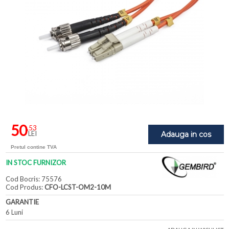
50
,53
LEI
Adauga in cos
Pretul contine TVA
IN STOC FURNIZOR
Cod Bocris: 75576
Cod Produs:
CFO-LCST-OM2-10M
GARANTIE
6 Luni