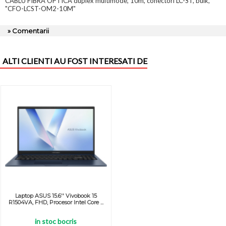
CABLU FIBRA OPTICA duplex multimode, 10m, conectori LC-ST, bulk,
"CFO-LCST-OM2-10M"
» Comentarii
ALTI CLIENTI AU FOST INTERESATI DE
Laptop ASUS 15.6'' Vivobook 15
R1504VA, FHD, Procesor Intel Core ...
in stoc bocris