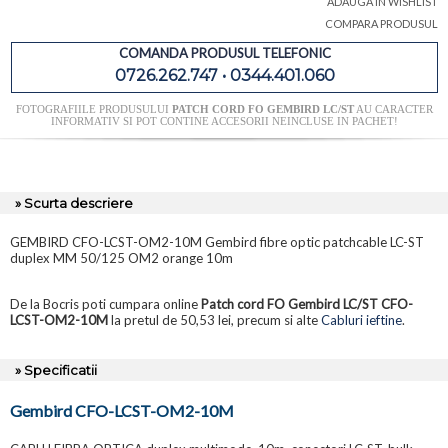
ADAUGA IN WISHLIST
COMPARA PRODUSUL
COMANDA PRODUSUL TELEFONIC
0726.262.747 • 0344.401.060
FOTOGRAFIILE PRODUSULUI
PATCH CORD FO GEMBIRD LC/ST
AU CARACTER
INFORMATIV SI POT CONTINE ACCESORII NEINCLUSE IN PACHET!
» Scurta descriere
GEMBIRD CFO-LCST-OM2-10M Gembird fibre optic patchcable LC-ST
duplex MM 50/125 OM2 orange 10m
De la Bocris poti cumpara online
Patch cord FO Gembird LC/ST CFO-
LCST-OM2-10M
la pretul de 50,53 lei, precum si alte
Cabluri ieftine
.
» Specificatii
Gembird CFO-LCST-OM2-10M