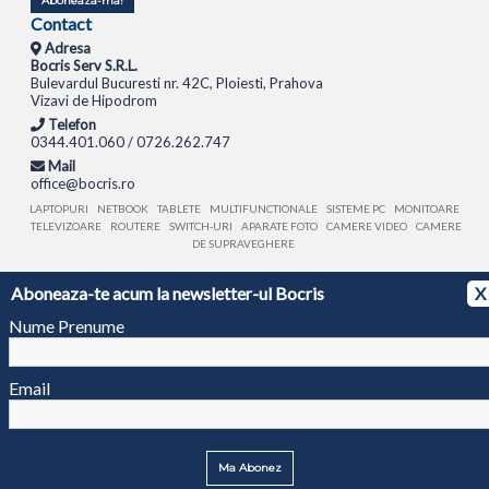
Aboneaza-ma!
Contact
Adresa
Bocris Serv S.R.L.
Bulevardul Bucuresti nr. 42C, Ploiesti, Prahova
Vizavi de Hipodrom
Telefon
0344.401.060 / 0726.262.747
Mail
office@bocris.ro
LAPTOPURI
NETBOOK
TABLETE
MULTIFUNCTIONALE
SISTEME PC
MONITOARE
TELEVIZOARE
ROUTERE
SWITCH-URI
APARATE FOTO
CAMERE VIDEO
CAMERE
DE SUPRAVEGHERE
Aboneaza-te acum la newsletter-ul Bocris
X
© 1994 - 2026 BOCRIS SERV S.R.L. | CUI: RO6260085, REG. COM.: J29/2413/1994
ANPC
Nume Prenume
Email
Ma Abonez