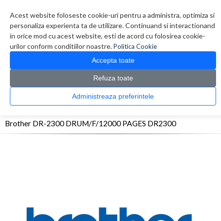
Contul meu
Creare cont
Wish List (0)
Contact
Acest website foloseste cookie-uri pentru a administra, optimiza si
personaliza experienta ta de utilizare. Continuand si interactionand
in orice mod cu acest website, esti de acord cu folosirea cookie-
urilor conform conditiilor noastre.
Politica Cookie
Accepta toate
Refuza toate
CATALOG PRODUSE
0 produs(e)
Administreaza preferintele
>
>
>
Prima Pagina
Consumabile originale
OPC/Drum/Printhead
Brother DR-2300
DRUM/F/12000 PAGES DR2300
Brother DR-2300 DRUM/F/12000 PAGES DR2300