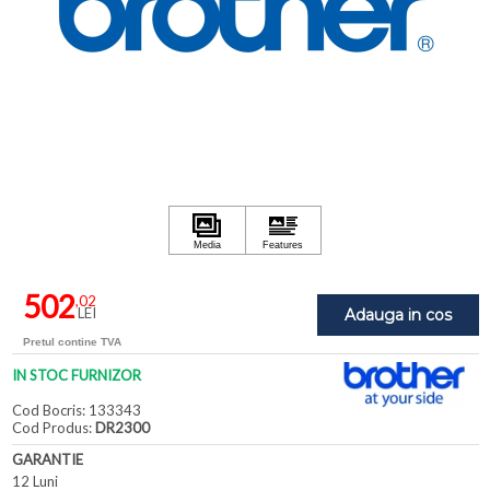
502
,02
LEI
Adauga in cos
Pretul contine TVA
IN STOC FURNIZOR
Cod Bocris: 133343
Cod Produs:
DR2300
GARANTIE
12 Luni