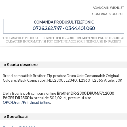
ADAUGA IN WISHLIST
COMPARA PRODUSUL
COMANDA PRODUSUL TELEFONIC
0726.262.747 • 0344.401.060
FOTOGRAFIILE PRODUSULUI
BROTHER DR-2300 DRUM/F/12000 PAGES DR2300
AU
CARACTER INFORMATIV SI POT CONTINE ACCESORII NEINCLUSE IN PACHET!
» Scurta descriere
Brand compatibil: Brother Tip produs: Drum Unit Consumabil: Original
Culoare: Black Compatibil: HL L2300 , L2340 , L2360 , L2365 Altele: 30K
De la Bocris poti cumpara online
Brother DR-2300 DRUM/F/12000
PAGES DR2300
la pretul de 502,02 lei, precum si alte
OPC/Drum/Printhead ieftine
.
» Specificatii