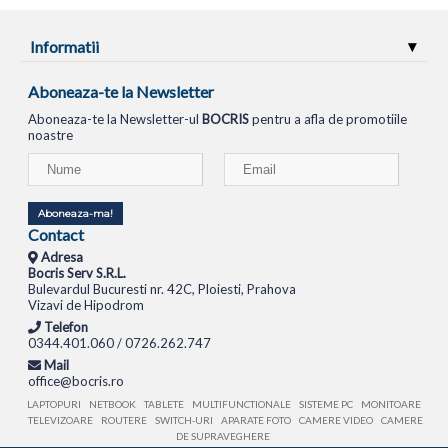
Informatii
Aboneaza-te la Newsletter
Aboneaza-te la Newsletter-ul
BOCRIS
pentru a afla de promotiile
noastre
Aboneaza-ma!
Contact
Adresa
Bocris Serv S.R.L.
Bulevardul Bucuresti nr. 42C, Ploiesti, Prahova
Vizavi de Hipodrom
Telefon
0344.401.060 / 0726.262.747
Mail
office@bocris.ro
LAPTOPURI
NETBOOK
TABLETE
MULTIFUNCTIONALE
SISTEME PC
MONITOARE
TELEVIZOARE
ROUTERE
SWITCH-URI
APARATE FOTO
CAMERE VIDEO
CAMERE
DE SUPRAVEGHERE