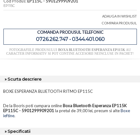
Cod Produs:
EP115C - 5901299909201
EP115C
ADAUGA IN WISHLIST
COMPARA PRODUSUL
COMANDA PRODUSUL TELEFONIC
0726.262.747 • 0344.401.060
FOTOGRAFIILE PRODUSULUI
BOXA BLUETOOTH ESPERANZA EP115K
AU
CARACTER INFORMATIV SI POT CONTINE ACCESORII NEINCLUSE IN PACHET!
» Scurta descriere
BOXE ESPERANZA BLUETOOTH RITMO EP115C
De la Bocris poti cumpara online
Boxa Bluetooth Esperanza EP115K
EP115C - 5901299909201
la pretul de 39,00 lei, precum si alte
Boxe
ieftine
.
» Specificatii