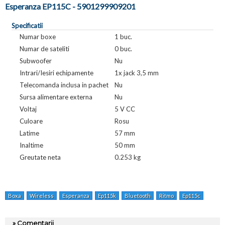
Esperanza EP115C - 5901299909201
Specificatii
Numar boxe
1 buc.
Numar de sateliti
0 buc.
Subwoofer
Nu
Intrari/Iesiri echipamente
1x jack 3,5 mm
Telecomanda inclusa in pachet
Nu
Sursa alimentare externa
Nu
Voltaj
5 V CC
Culoare
Rosu
Latime
57 mm
Inaltime
50 mm
Greutate neta
0.253 kg
Boxa
Wireless
Esperanza
Ep115k
Bluetooth
Ritmo
Ep115c
» Comentarii