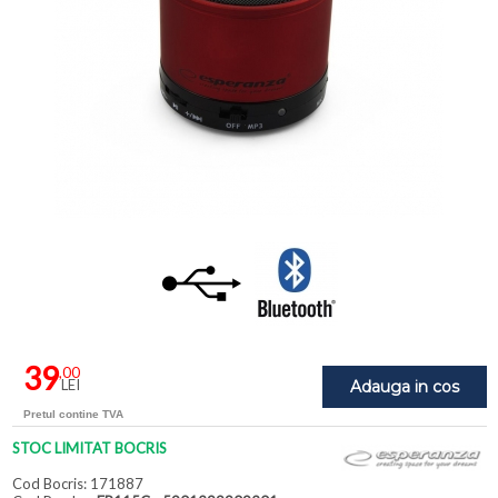
39
,00
LEI
Adauga in cos
Pretul contine TVA
STOC LIMITAT BOCRIS
Cod Bocris: 171887