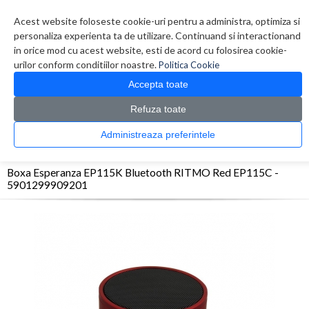
Contul meu
Creare cont
Wish List (0)
Contact
Acest website foloseste cookie-uri pentru a administra, optimiza si
personaliza experienta ta de utilizare. Continuand si interactionand
in orice mod cu acest website, esti de acord cu folosirea cookie-
urilor conform conditiilor noastre.
Politica Cookie
Accepta toate
Refuza toate
CATALOG PRODUSE
0 produs(e)
Administreaza preferintele
>
>
>
Prima Pagina
Periferice
Boxe
Boxa Esperanza EP115K Bluetooth RITMO Red
EP115C - 5901299909201
Boxa Esperanza EP115K Bluetooth RITMO Red EP115C -
5901299909201