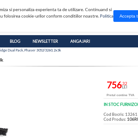
iza si personaliza experienta ta de utilizare. Continuand si
u folosirea cookie-urilor conform conditiilor noastre.
Accepta 
Politica
BLOG
NEWSLETTER
ANGAJARI
idge Dual Pack, Phaser 3052/3260, 2x3k
3k
756
,32
LEI
Pretul contine TVA
IN STOC FURNIZO
Cod Bocris: 13261
Cod Produs:
106R