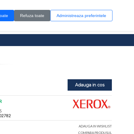
Contul meu
Creare cont
Wish List (0)
Contact
toate
Refuza toate
Administreaza preferintele
0 produs(e)
Adauga in cos
R
5
02782
ADAUGA IN WISHLIST
COMPARA PRODUSUL