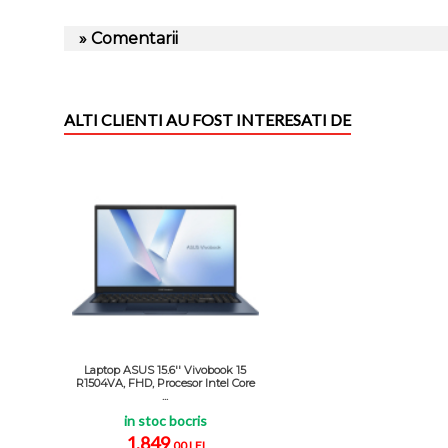
» Comentarii
ALTI CLIENTI AU FOST INTERESATI DE
Laptop ASUS 15.6'' Vivobook 15
R1504VA, FHD, Procesor Intel Core
...
in stoc bocris
1.849
,00 LEI