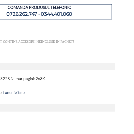
COMANDA PRODUSUL TELEFONIC
0726.262.747 • 0344.401.060
T CONTINE ACCESORII NEINCLUSE IN PACHET!
C 3225 Numar pagini: 2x3K
te
Toner ieftine
.