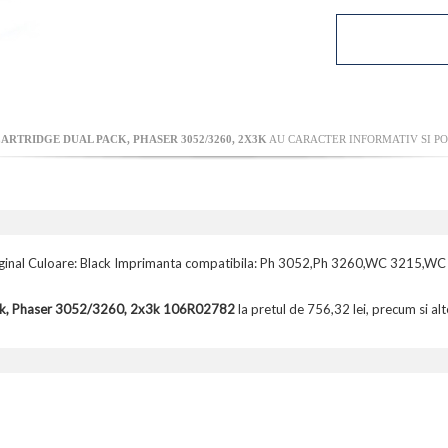
RTRIDGE DUAL PACK, PHASER 3052/3260, 2X3K
AU CARACTER INFORMATIV SI PO
iginal Culoare: Black Imprimanta compatibila: Ph 3052,Ph 3260,WC 3215,W
ack, Phaser 3052/3260, 2x3k 106R02782
la pretul de 756,32 lei, precum si al