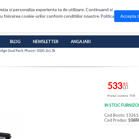
iza si personaliza experienta ta de utilizare. Continuand si
u folosirea cookie-urilor conform conditiilor noastre.
Accepta 
Politica
BLOG
NEWSLETTER
ANGAJARI
idge Dual Pack, Phaser 3020, 2x1.5k
533
,81
LEI
Pretul contine TVA
IN STOC FURNIZO
Cod Bocris: 13261
Cod Produs:
106R