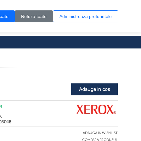
Contul meu
Creare cont
Wish List (0)
Contact
toate
Refuza toate
Administreaza preferintele
0 produs(e)
Adauga in cos
R
6
03048
ADAUGA IN WISHLIST
COMPARA PRODUSUL