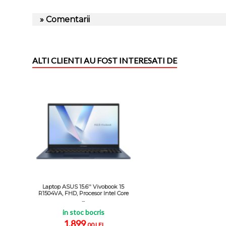
» Comentarii
ALTI CLIENTI AU FOST INTERESATI DE
Laptop ASUS 15.6'' Vivobook 15
R1504VA, FHD, Procesor Intel Core
...
in stoc bocris
1.899
,00 LEI