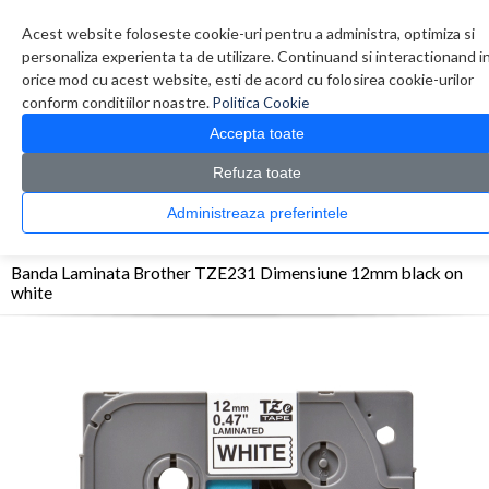
Contul meu
Creare cont
Wish List (0)
Contact
Acest website foloseste cookie-uri pentru a administra, optimiza si
personaliza experienta ta de utilizare. Continuand si interactionand i
orice mod cu acest website, esti de acord cu folosirea cookie-urilor
conform conditiilor noastre.
Politica Cookie
Accepta toate
Refuza toate
CATALOG PRODUSE
0 produs(e)
Administreaza preferintele
>
>
>
Prima Pagina
Consumabile
Etichete
Banda Laminata Brother TZE231
Dimensiune 12mm black on white
Banda Laminata Brother TZE231 Dimensiune 12mm black on
white