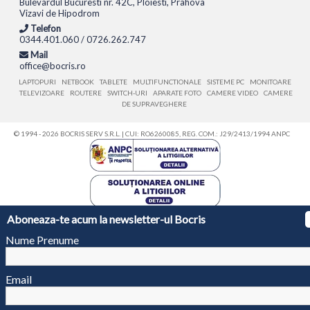
Bulevardul Bucuresti nr. 42C, Ploiesti, Prahova
Vizavi de Hipodrom
Telefon
0344.401.060 / 0726.262.747
Mail
office@bocris.ro
LAPTOPURI
NETBOOK
TABLETE
MULTIFUNCTIONALE
SISTEME PC
MONITOARE
TELEVIZOARE
ROUTERE
SWITCH-URI
APARATE FOTO
CAMERE VIDEO
CAMERE
DE SUPRAVEGHERE
© 1994 - 2026 BOCRIS SERV S.R.L. | CUI: RO6260085, REG. COM.: J29/2413/1994
ANPC
Aboneaza-te acum la newsletter-ul Bocris
Nume Prenume
Email