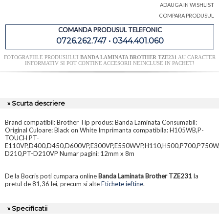
ADAUGA IN WISHLIST
COMPARA PRODUSUL
COMANDA PRODUSUL TELEFONIC
0726.262.747 • 0344.401.060
FOTOGRAFIILE PRODUSULUI
BANDA LAMINATA BROTHER TZE231
AU CARACTER
INFORMATIV SI POT CONTINE ACCESORII NEINCLUSE IN PACHET!
» Scurta descriere
Brand compatibil: Brother Tip produs: Banda Laminata Consumabil:
Original Culoare: Black on White Imprimanta compatibila: H105WB,P-
TOUCH PT-
E110VP,D400,D450,D600VP,E300VP,E550WVP,H110,H500,P700,P750W
D210,PT-D210VP Numar pagini: 12mm x 8m
De la Bocris poti cumpara online
Banda Laminata Brother TZE231
la
pretul de 81,36 lei, precum si alte
Etichete ieftine
.
» Specificatii