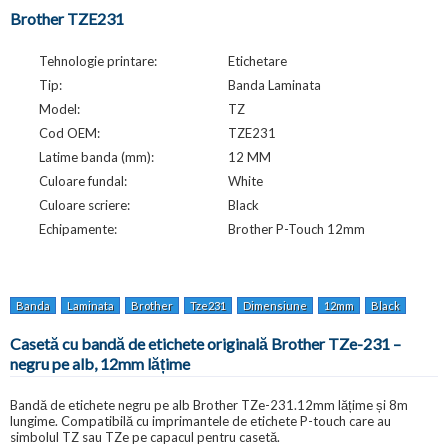
Brother TZE231
Tehnologie printare:
Etichetare
Tip:
Banda Laminata
Model:
TZ
Cod OEM:
TZE231
Latime banda (mm):
12 MM
Culoare fundal:
White
Culoare scriere:
Black
Echipamente:
Brother P-Touch 12mm
Banda
Laminata
Brother
Tze231
Dimensiune
12mm
Black
Whit
Casetă cu bandă de etichete originală Brother TZe-231 –
negru pe alb, 12mm lățime
Bandă de etichete negru pe alb Brother TZe-231.12mm lățime și 8m
lungime. Compatibilă cu imprimantele de etichete P-touch care au
simbolul TZ sau TZe pe capacul pentru casetă.