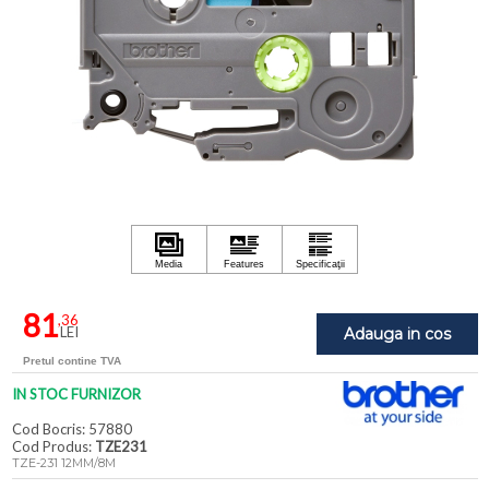
81
,36
LEI
Adauga in cos
Pretul contine TVA
IN STOC FURNIZOR
Cod Bocris: 57880
Cod Produs:
TZE231
TZE-231 12MM/8M