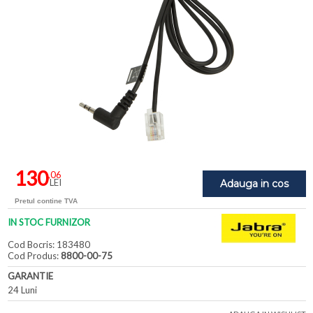
130
,06
LEI
Adauga in cos
Pretul contine TVA
IN STOC FURNIZOR
Cod Bocris: 183480
Cod Produs:
8800-00-75
GARANTIE
24 Luni