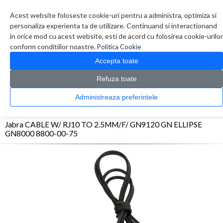
Contul meu
Creare cont
Wish List (0)
Contact
Acest website foloseste cookie-uri pentru a administra, optimiza si
personaliza experienta ta de utilizare. Continuand si interactionand
in orice mod cu acest website, esti de acord cu folosirea cookie-urilor
conform conditiilor noastre.
Politica Cookie
Accepta toate
Refuza toate
CATALOG PRODUSE
0 produs(e)
Administreaza preferintele
>
>
>
Prima Pagina
Sisteme PC
Alte accesorii PC
Jabra CABLE W/ RJ10 TO 2.5MM/F/
GN9120 GN ELLIPSE GN8000 8800-00-75
Jabra CABLE W/ RJ10 TO 2.5MM/F/ GN9120 GN ELLIPSE
GN8000 8800-00-75