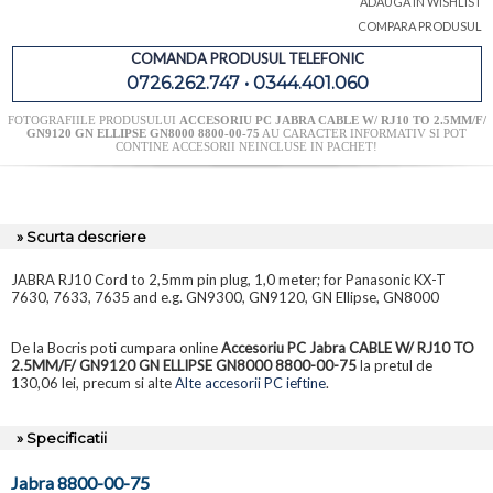
ADAUGA IN WISHLIST
COMPARA PRODUSUL
COMANDA PRODUSUL TELEFONIC
0726.262.747 • 0344.401.060
FOTOGRAFIILE PRODUSULUI
ACCESORIU PC JABRA CABLE W/ RJ10 TO 2.5MM/F/
GN9120 GN ELLIPSE GN8000 8800-00-75
AU CARACTER INFORMATIV SI POT
CONTINE ACCESORII NEINCLUSE IN PACHET!
» Scurta descriere
JABRA RJ10 Cord to 2,5mm pin plug, 1,0 meter; for Panasonic KX-T
7630, 7633, 7635 and e.g. GN9300, GN9120, GN Ellipse, GN8000
De la Bocris poti cumpara online
Accesoriu PC Jabra CABLE W/ RJ10 TO
2.5MM/F/ GN9120 GN ELLIPSE GN8000 8800-00-75
la pretul de
130,06 lei, precum si alte
Alte accesorii PC ieftine
.
» Specificatii
Jabra 8800-00-75