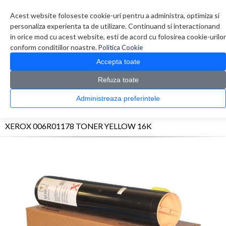
Contul meu
Creare cont
Wish List (0)
Contact
Acest website foloseste cookie-uri pentru a administra, optimiza si
personaliza experienta ta de utilizare. Continuand si interactionand
in orice mod cu acest website, esti de acord cu folosirea cookie-urilor
conform conditiilor noastre.
Politica Cookie
Accepta toate
Refuza toate
CATALOG PRODUSE
0 produs(e)
Administreaza preferintele
>
>
>
Prima Pagina
Consumabile originale
Toner
XEROX 006R01178 TONER YELLOW
16K
XEROX 006R01178 TONER YELLOW 16K