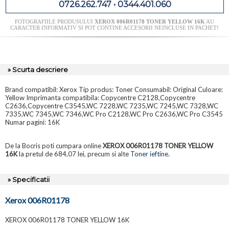
0726.262.747 • 0344.401.060
FOTOGRAFIILE PRODUSULUI
XEROX 006R01178 TONER YELLOW 16K
AU
CARACTER INFORMATIV SI POT CONTINE ACCESORII NEINCLUSE IN PACHET!
» Scurta descriere
Brand compatibil: Xerox Tip produs: Toner Consumabil: Original Culoare:
Yellow Imprimanta compatibila: Copycentre C2128,Copycentre
C2636,Copycentre C3545,WC 7228,WC 7235,WC 7245,WC 7328,WC
7335,WC 7345,WC 7346,WC Pro C2128,WC Pro C2636,WC Pro C3545
Numar pagini: 16K
De la Bocris poti cumpara online
XEROX 006R01178 TONER YELLOW
16K
la pretul de 684,07 lei, precum si alte
Toner ieftine
.
» Specificatii
Xerox 006R01178
XEROX 006R01178 TONER YELLOW 16K