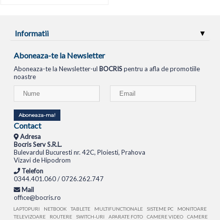
Informatii
Aboneaza-te la Newsletter
Aboneaza-te la Newsletter-ul
BOCRIS
pentru a afla de promotiile
noastre
Aboneaza-ma!
Contact
Adresa
Bocris Serv S.R.L.
Bulevardul Bucuresti nr. 42C, Ploiesti, Prahova
Vizavi de Hipodrom
Telefon
0344.401.060 / 0726.262.747
Mail
office@bocris.ro
LAPTOPURI
NETBOOK
TABLETE
MULTIFUNCTIONALE
SISTEME PC
MONITOARE
TELEVIZOARE
ROUTERE
SWITCH-URI
APARATE FOTO
CAMERE VIDEO
CAMERE