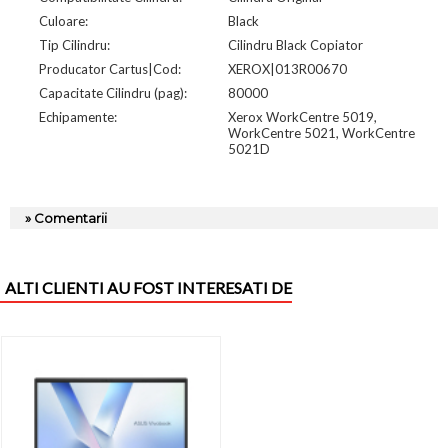
Culoare:
Black
Tip Cilindru:
Cilindru Black Copiator
Producator Cartus|Cod:
XEROX|013R00670
Capacitate Cilindru (pag):
80000
Echipamente:
Xerox WorkCentre 5019,
WorkCentre 5021, WorkCentre
5021D
» Comentarii
ALTI CLIENTI AU FOST INTERESATI DE