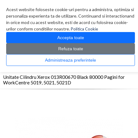
Contul meu
Creare cont
Wish List (0)
Contact
Acest website foloseste cookie-uri pentru a administra, optimiza si
personaliza experienta ta de utilizare. Continuand si interactionand
in orice mod cu acest website, esti de acord cu folosirea cookie-
urilor conform conditiilor noastre.
Politica Cookie
Accepta toate
Refuza toate
CATALOG PRODUSE
0 produs(e)
Administreaza preferintele
>
>
>
Prima Pagina
Consumabile originale
OPC/Drum/Printhead
Unitate Cilindru
Xerox 013R00670 Black 80000 Pagini for WorkCentre 5019, 5021, 5021D
Unitate Cilindru Xerox 013R00670 Black 80000 Pagini for
WorkCentre 5019, 5021, 5021D