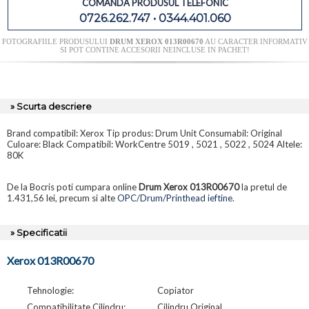
COMANDA PRODUSUL TELEFONIC
0726.262.747 • 0344.401.060
FOTOGRAFIILE PRODUSULUI
DRUM XEROX 013R00670
AU CARACTER INFORMATIV
SI POT CONTINE ACCESORII NEINCLUSE IN PACHET!
» Scurta descriere
Brand compatibil: Xerox Tip produs: Drum Unit Consumabil: Original
Culoare: Black Compatibil: WorkCentre 5019 , 5021 , 5022 , 5024 Altele:
80K
De la Bocris poti cumpara online
Drum Xerox 013R00670
la pretul de
1.431,56 lei, precum si alte
OPC/Drum/Printhead ieftine
.
» Specificatii
Xerox 013R00670
Tehnologie:
Copiator
Compatibilitate Cilindru:
Cilindru Original