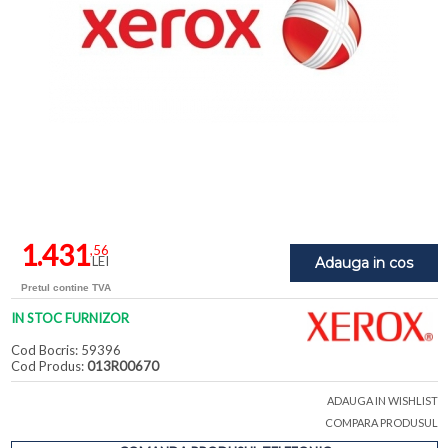
1.431
,56
LEI
Adauga in cos
Pretul contine TVA
IN STOC FURNIZOR
Cod Bocris: 59396
Cod Produs:
013R00670
ADAUGA IN WISHLIST
COMPARA PRODUSUL