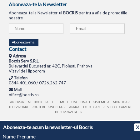
Aboneaza-te la Newsletter
Aboneaza-te la Newsletter-ul
BOCRIS
pentru a afla de promotiile
noastre
Aboneaza-ma!
Contact
Adresa
Bocris Serv S.R.L.
Bulevardul Bucuresti nr. 42C, Ploiesti, Prahova
Vizavi de Hipodrom
Telefon
0344.401.060 / 0726.262.747
Mail
office@bocris.ro
LAPTOPURI
NETBOOK
TABLETE
MULTIFUNCTIONALE
SISTEME PC
MONITOARE
TELEVIZOARE
ROUTERE
SWITCH-URI
APARATE FOTO
CAMERE VIDEO
CAMERE
DE SUPRAVEGHERE
© 1994 - 2026 BOCRIS SERV S.R.L. | CUI: RO6260085, REG. COM.: J29/2413/1994
ANPC
Aboneaza-te acum la newsletter-ul Bocris
X
Nume Prenume