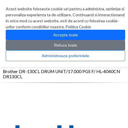
Contul meu
Creare cont
Wish List (0)
Contact
Acest website foloseste cookie-uri pentru a administra, optimiza si
personaliza experienta ta de utilizare. Continuand si interactionand
in orice mod cu acest website, esti de acord cu folosirea cookie-
urilor conform conditiilor noastre.
Politica Cookie
Accepta toate
Refuza toate
CATALOG PRODUSE
0 produs(e)
Administreaza preferintele
>
>
>
Prima Pagina
Consumabile originale
OPC/Drum/Printhead
Brother DR-130CL
DRUM UNIT/17.000 PGS F/ HL-4040CN DR130CL
Brother DR-130CL DRUM UNIT/17.000 PGS F/ HL-4040CN
DR130CL