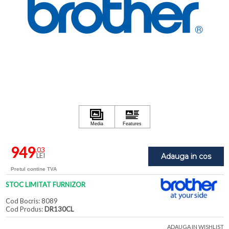
949
,03
LEI
Adauga in cos
Pretul contine TVA
STOC LIMITAT FURNIZOR
Cod Bocris: 8089
Cod Produs:
DR130CL
ADAUGA IN WISHLIST