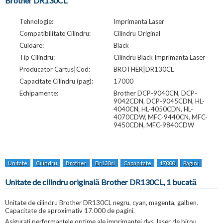
Brother DR130CL
Tehnologie:
Imprimanta Laser
Compatibilitate Cilindru:
Cilindru Original
Culoare:
Black
Tip Cilindru:
Cilindru Black Imprimanta Laser
Producator Cartus|Cod:
BROTHER|DR130CL
Capacitate Cilindru (pag):
17000
Echipamente:
Brother DCP-9040CN, DCP-
9042CDN, DCP-9045CDN, HL-
4040CN, HL-4050CDN, HL-
4070CDW, MFC-9440CN, MFC-
9450CDN, MFC-9840CDW
Unitate
Cilindru
Brother
Dr130cl
Capacitate
17000
Pagini
For
Unitate de cilindru originală Brother DR130CL, 1 bucată
Unitate de cilindru Brother DR130CL negru, cyan, magenta, galben.
Capacitate de aproximativ 17.000 de pagini.
Asigurați performanțele optime ale imprimantei dvs. laser de birou,