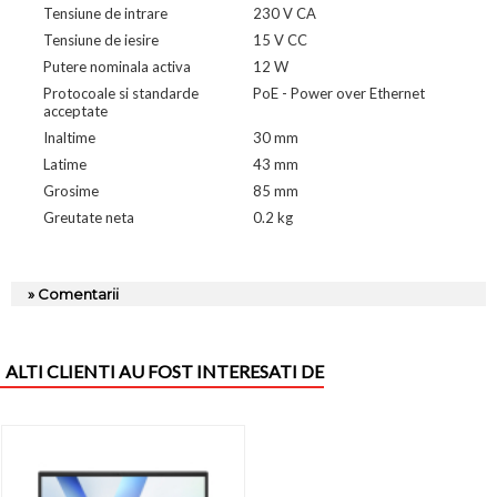
Tensiune de intrare
230 V CA
Tensiune de iesire
15 V CC
Putere nominala activa
12 W
Protocoale si standarde
PoE - Power over Ethernet
acceptate
Inaltime
30 mm
Latime
43 mm
Grosime
85 mm
Greutate neta
0.2 kg
» Comentarii
ALTI CLIENTI AU FOST INTERESATI DE