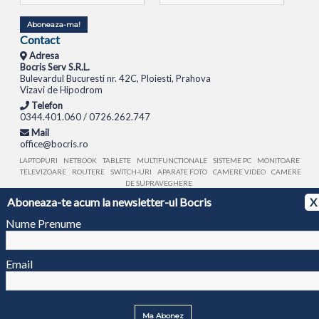
Aboneaza-ma!
Contact
Adresa
Bocris Serv S.R.L.
Bulevardul Bucuresti nr. 42C, Ploiesti, Prahova
Vizavi de Hipodrom
Telefon
0344.401.060 / 0726.262.747
Mail
office@bocris.ro
LAPTOPURI
NETBOOK
TABLETE
MULTIFUNCTIONALE
SISTEME PC
MONITOARE
TELEVIZOARE
ROUTERE
SWITCH-URI
APARATE FOTO
CAMERE VIDEO
CAMERE
DE SUPRAVEGHERE
Aboneaza-te acum la newsletter-ul Bocris
X
© 1994 - 2026 BOCRIS SERV S.R.L. | CUI: RO6260085, REG. COM.: J29/2413/1994
ANPC
Nume Prenume
Email
Ma Abonez