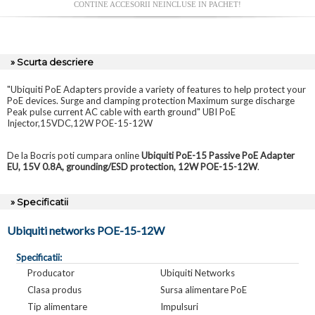
CONTINE ACCESORII NEINCLUSE IN PACHET!
» Scurta descriere
"Ubiquiti PoE Adapters provide a variety of features to help protect your
PoE devices. Surge and clamping protection Maximum surge discharge
Peak pulse current AC cable with earth ground" UBI PoE
Injector,15VDC,12W POE-15-12W
De la Bocris poti cumpara online
Ubiquiti PoE-15 Passive PoE Adapter
EU, 15V 0.8A, grounding/ESD protection, 12W POE-15-12W
.
» Specificatii
Ubiquiti networks POE-15-12W
Specificatii:
Producator
Ubiquiti Networks
Clasa produs
Sursa alimentare PoE
Tip alimentare
Impulsuri