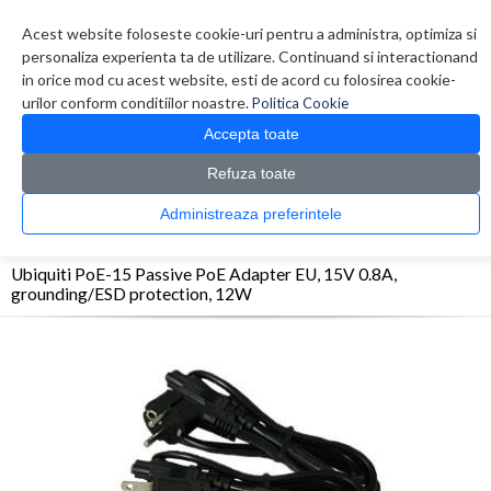
Contul meu
Creare cont
Wish List (0)
Contact
Acest website foloseste cookie-uri pentru a administra, optimiza si
personaliza experienta ta de utilizare. Continuand si interactionand
in orice mod cu acest website, esti de acord cu folosirea cookie-
urilor conform conditiilor noastre.
Politica Cookie
Accepta toate
Refuza toate
CATALOG PRODUSE
0 produs(e)
Administreaza preferintele
>
>
>
Prima Pagina
Retelistica
Adaptoare Powerline / PoE
Ubiquiti PoE-15 Passive
PoE Adapter EU, 15V 0.8A, grounding/ESD protection, 12W
Ubiquiti PoE-15 Passive PoE Adapter EU, 15V 0.8A,
grounding/ESD protection, 12W