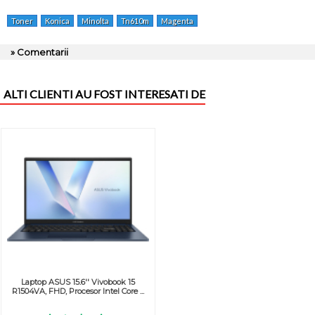
Toner
Konica
Minolta
Tn610m
Magenta
» Comentarii
ALTI CLIENTI AU FOST INTERESATI DE
Laptop ASUS 15.6'' Vivobook 15
R1504VA, FHD, Procesor Intel Core ...