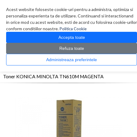
Contul meu
Creare cont
Wish List (0)
Contact
Acest website foloseste cookie-uri pentru a administra, optimiza si
personaliza experienta ta de utilizare. Continuand si interactionand
in orice mod cu acest website, esti de acord cu folosirea cookie-urilor
conform conditiilor noastre.
Politica Cookie
Accepta toate
Refuza toate
CATALOG PRODUSE
0 produs(e)
Administreaza preferintele
>
>
>
Prima Pagina
Consumabile originale
Toner
Toner KONICA MINOLTA TN610M
MAGENTA
Toner KONICA MINOLTA TN610M MAGENTA