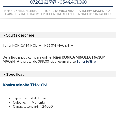
0726.262.747 • 0344.401.060
FOTOGRAFIILE PRODUSULUI
TONER KONICA MINOLTA TN610M MAGENTA
AU
CARACTER INFORMATIV SI POT CONTINE ACCESORII NEINCLUSE IN PACHET!
» Scurta descriere
Toner KONICA MINOLTA TN610M MAGENTA
De la Bocris poti cumpara online
Toner KONICA MINOLTA TN610M
MAGENTA
la pretul de 399,00 lei, precum si alte
Toner ieftine
.
» Specificatii
Konica minolta TN610M
Tip consumabil: Toner
Culoare:
Magenta
Capacitate (pagini):24000