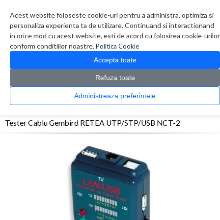
Contul meu
Creare cont
Wish List (0)
Contact
Acest website foloseste cookie-uri pentru a administra, optimiza si
personaliza experienta ta de utilizare. Continuand si interactionand
in orice mod cu acest website, esti de acord cu folosirea cookie-urilor
conform conditiilor noastre.
Politica Cookie
Accepta toate
Refuza toate
CATALOG PRODUSE
0 produs(e)
Administreaza preferintele
>
>
>
Prima Pagina
Retelistica
Accesorii Retelistica
Tester Cablu Gembird RETEA
UTP/STP/USB NCT-2
Tester Cablu Gembird RETEA UTP/STP/USB NCT-2