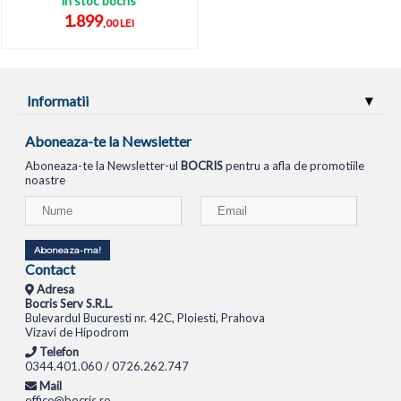
in stoc bocris
1.899
,00 LEI
Informatii
Aboneaza-te la Newsletter
Aboneaza-te la Newsletter-ul
BOCRIS
pentru a afla de promotiile
noastre
Aboneaza-ma!
Contact
Adresa
Bocris Serv S.R.L.
Bulevardul Bucuresti nr. 42C, Ploiesti, Prahova
Vizavi de Hipodrom
Telefon
0344.401.060 / 0726.262.747
Mail
office@bocris.ro