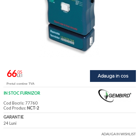
66
,05
LEI
Adauga in cos
Pretul contine TVA
IN STOC FURNIZOR
Cod Bocris: 77760
Cod Produs:
NCT-2
GARANTIE
24 Luni
ADAUGA IN WISHLIST