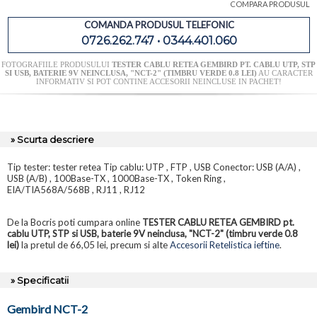
COMPARA PRODUSUL
COMANDA PRODUSUL TELEFONIC
0726.262.747 • 0344.401.060
FOTOGRAFIILE PRODUSULUI
TESTER CABLU RETEA GEMBIRD PT. CABLU UTP, STP
SI USB, BATERIE 9V NEINCLUSA, "NCT-2" (TIMBRU VERDE 0.8 LEI)
AU CARACTER
INFORMATIV SI POT CONTINE ACCESORII NEINCLUSE IN PACHET!
» Scurta descriere
Tip tester: tester retea Tip cablu: UTP , FTP , USB Conector: USB (A/A) ,
USB (A/B) , 100Base-TX , 1000Base-TX , Token Ring ,
EIA/TIA568A/568B , RJ11 , RJ12
De la Bocris poti cumpara online
TESTER CABLU RETEA GEMBIRD pt.
cablu UTP, STP si USB, baterie 9V neinclusa, "NCT-2" (timbru verde 0.8
lei)
la pretul de 66,05 lei, precum si alte
Accesorii Retelistica ieftine
.
» Specificatii
Gembird NCT-2