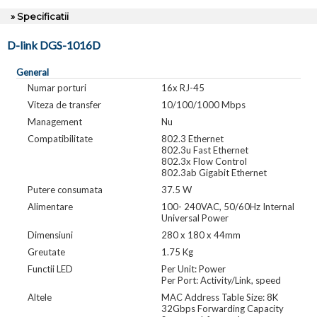
» Specificatii
D-link DGS-1016D
General
Numar porturi
16x RJ-45
Viteza de transfer
10/100/1000 Mbps
Management
Nu
Compatibilitate
802.3 Ethernet
802.3u Fast Ethernet
802.3x Flow Control
802.3ab Gigabit Ethernet
Putere consumata
37.5 W
Alimentare
100- 240VAC, 50/60Hz Internal
Universal Power
Dimensiuni
280 x 180 x 44mm
Greutate
1.75 Kg
Functii LED
Per Unit: Power
Per Port: Activity/Link, speed
Altele
MAC Address Table Size: 8K
32Gbps Forwarding Capacity