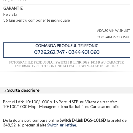
DL_DGS-1016D
GARANTIE
Pe viata
36 luni pentru componente individuale
ADAUGA IN WISHLIST
COMPARA PRODUSUL
COMANDA PRODUSUL TELEFONIC
0726.262.747 • 0344.401.060
FOTOGRAFIILE PRODUSULUI
SWITCH D-LINK DGS-1016D
AU CARACTER
INFORMATIV SI POT CONTINE ACCESORII NEINCLUSE IN PACHET!
» Scurta descriere
Porturi LAN: 10/100/1000 x 16 Porturi SFP: nu Viteza de transfer:
10/100/1000 Mbps Management: nu Rackabil: nu Carcasa: metalica
De la Bocris poti cumpara online
Switch D-Link DGS-1016D
la pretul de
348,52 lei, precum si alte
Switch-uri ieftine
.