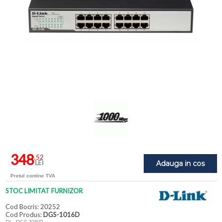
348
,52
LEI
Adauga in cos
Pretul contine TVA
STOC LIMITAT FURNIZOR
Cod Bocris: 20252
Cod Produs:
DGS-1016D