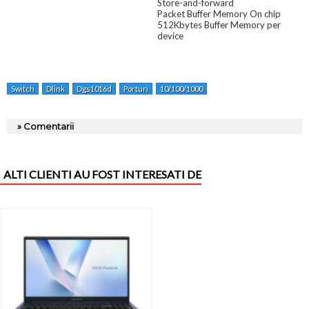
Store-and-forward
Packet Buffer Memory On chip
512Kbytes Buffer Memory per
device
Switch
Dlink
Dgs1016d
Porturi
10/100/1000
» Comentarii
ALTI CLIENTI AU FOST INTERESATI DE