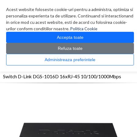
Contul meu
Creare cont
Wish List (0)
Contact
Acest website foloseste cookie-uri pentru a administra, optimiza si
personaliza experienta ta de utilizare. Continuand si interactionand
in orice mod cu acest website, esti de acord cu folosirea cookie-
urilor conform conditiilor noastre.
Politica Cookie
Accepta toate
Refuza toate
CATALOG PRODUSE
0 produs(e)
Administreaza preferintele
>
>
>
Prima Pagina
Retelistica
Switch-uri
Switch D-Link DGS-1016D 16xRJ-45
10/100/1000Mbps
Switch D-Link DGS-1016D 16xRJ-45 10/100/1000Mbps