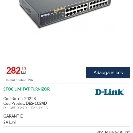
282
,13
LEI
Adauga in cos
Pretul contine TVA
STOC LIMITAT FURNIZOR
Cod Bocris: 20228
Cod Produs:
DES-1024D
DL_DES-1024D, _DES-1024D
GARANTIE
24 Luni
ADAUGA IN WISHLIST