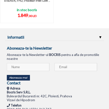
R1504VA, FHD, Procesor Intel Core ...
in stoc bocris
1.849
,00 LEI
Informatii
Aboneaza-te la Newsletter
Aboneaza-te la Newsletter-ul
BOCRIS
pentru a afla de promotiile
noastre
Aboneaza-ma!
Contact
Adresa
Bocris Serv S.R.L.
Bulevardul Bucuresti nr. 42C, Ploiesti, Prahova
Vizavi de Hipodrom
Telefon