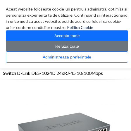
Contul meu
Creare cont
Wish List (0)
Contact
Acest website foloseste cookie-uri pentru a administra, optimiza si
personaliza experienta ta de utilizare. Continuand si interactionand
in orice mod cu acest website, esti de acord cu folosirea cookie-
urilor conform conditiilor noastre.
Politica Cookie
Accepta toate
Refuza toate
CATALOG PRODUSE
0 produs(e)
Administreaza preferintele
>
>
>
Prima Pagina
Retelistica
Switch-uri
Switch D-Link DES-1024D 24xRJ-45
10/100Mbps
Switch D-Link DES-1024D 24xRJ-45 10/100Mbps