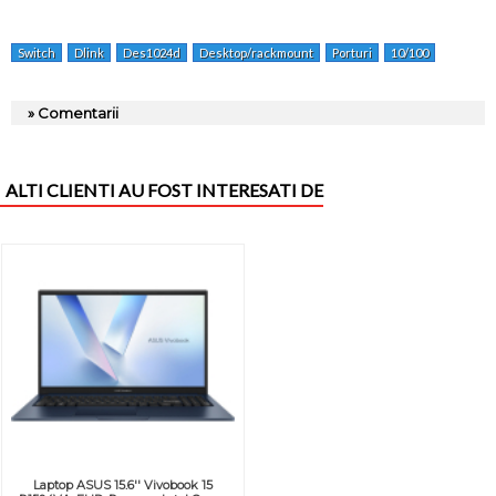
Switch
Dlink
Des1024d
Desktop/rackmount
Porturi
10/100
» Comentarii
ALTI CLIENTI AU FOST INTERESATI DE
Laptop ASUS 15.6'' Vivobook 15