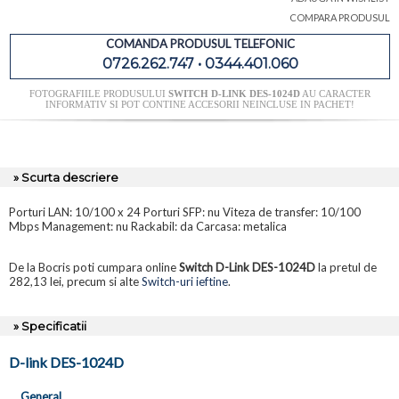
COMPARA PRODUSUL
COMANDA PRODUSUL TELEFONIC
0726.262.747 • 0344.401.060
FOTOGRAFIILE PRODUSULUI
SWITCH D-LINK DES-1024D
AU CARACTER
INFORMATIV SI POT CONTINE ACCESORII NEINCLUSE IN PACHET!
» Scurta descriere
Porturi LAN: 10/100 x 24 Porturi SFP: nu Viteza de transfer: 10/100
Mbps Management: nu Rackabil: da Carcasa: metalica
De la Bocris poti cumpara online
Switch D-Link DES-1024D
la pretul de
282,13 lei, precum si alte
Switch-uri ieftine
.
» Specificatii
D-link DES-1024D
General