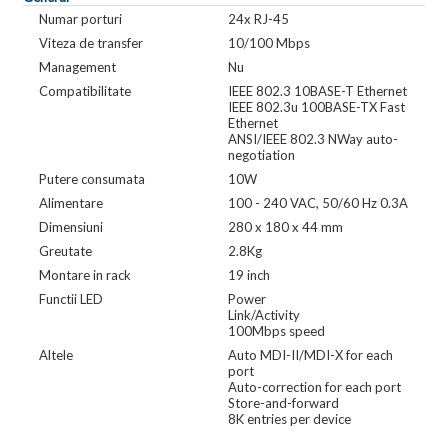
Numar porturi
24x RJ-45
Viteza de transfer
10/100 Mbps
Management
Nu
Compatibilitate
IEEE 802.3 10BASE-T Ethernet
IEEE 802.3u 100BASE-TX Fast
Ethernet
ANSI/IEEE 802.3 NWay auto-
negotiation
Putere consumata
10W
Alimentare
100 - 240 VAC, 50/60 Hz 0.3A
Dimensiuni
280 x 180 x 44 mm
Greutate
2.8Kg
Montare in rack
19 inch
Functii LED
Power
Link/Activity
100Mbps speed
Altele
Auto MDI-II/MDI-X for each
port
Auto-correction for each port
Store-and-forward
8K entries per device