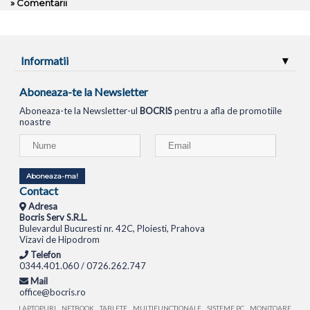
» Comentarii
Informatii
Aboneaza-te la Newsletter
Aboneaza-te la Newsletter-ul
BOCRIS
pentru a afla de promotiile
noastre
Aboneaza-ma!
Contact
Adresa
Bocris Serv S.R.L.
Bulevardul Bucuresti nr. 42C, Ploiesti, Prahova
Vizavi de Hipodrom
Telefon
0344.401.060 / 0726.262.747
Mail
office@bocris.ro
LAPTOPURI
NETBOOK
TABLETE
MULTIFUNCTIONALE
SISTEME PC
MONITOARE