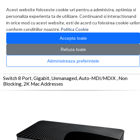
Contul meu
Creare cont
Wish List (0)
Contact
Acest website foloseste cookie-uri pentru a administra, optimiza si
personaliza experienta ta de utilizare. Continuand si interactionand
in orice mod cu acest website, esti de acord cu folosirea cookie-urilor
conform conditiilor noastre.
Politica Cookie
Accepta toate
Refuza toate
CATALOG PRODUSE
0 produs(e)
Administreaza preferintele
>
>
>
Prima Pagina
Retelistica
Switch-uri
Switch 8 Port, Gigabit, Unmanaged, Auto-
MDI/MDIX , Non Blocking, 2K Mac Addresses
Switch 8 Port, Gigabit, Unmanaged, Auto-MDI/MDIX , Non
Blocking, 2K Mac Addresses