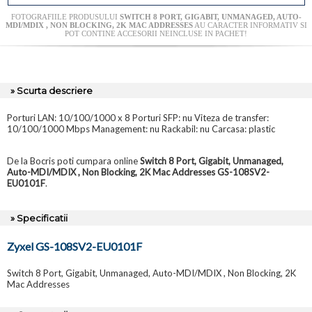
FOTOGRAFIILE PRODUSULUI
SWITCH 8 PORT, GIGABIT, UNMANAGED, AUTO-
MDI/MDIX , NON BLOCKING, 2K MAC ADDRESSES
AU CARACTER INFORMATIV SI
POT CONTINE ACCESORII NEINCLUSE IN PACHET!
» Scurta descriere
Porturi LAN: 10/100/1000 x 8 Porturi SFP: nu Viteza de transfer:
10/100/1000 Mbps Management: nu Rackabil: nu Carcasa: plastic
De la Bocris poti cumpara online
Switch 8 Port, Gigabit, Unmanaged,
Auto-MDI/MDIX , Non Blocking, 2K Mac Addresses GS-108SV2-
EU0101F
.
» Specificatii
Zyxel GS-108SV2-EU0101F
Switch 8 Port, Gigabit, Unmanaged, Auto-MDI/MDIX , Non Blocking, 2K
Mac Addresses