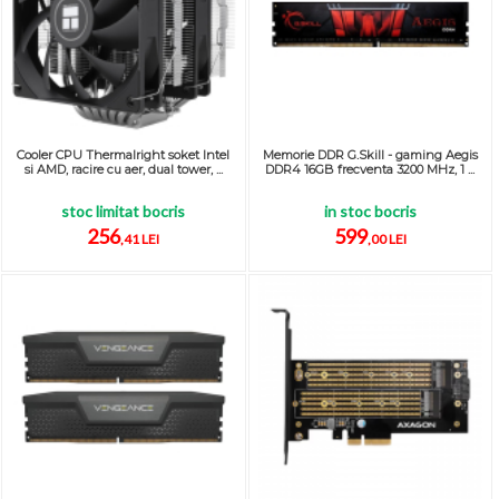
Cooler CPU Thermalright soket Intel
Memorie DDR G.Skill - gaming Aegis
si AMD, racire cu aer, dual tower, ...
DDR4 16GB frecventa 3200 MHz, 1 ...
stoc limitat bocris
in stoc bocris
256
599
,41 LEI
,00 LEI