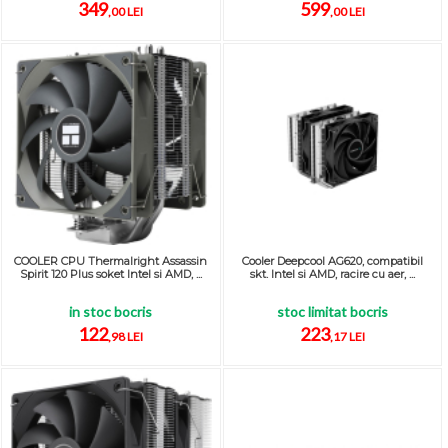
349
599
,00 LEI
,00 LEI
COOLER CPU Thermalright Assassin
Cooler Deepcool AG620, compatibil
Spirit 120 Plus soket Intel si AMD, ...
skt. Intel si AMD, racire cu aer, ...
in stoc bocris
stoc limitat bocris
122
223
,98 LEI
,17 LEI