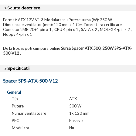
» Scurta descriere
Format: ATX 12V V1.3 Modulara: nu Putere sursa (W): 250 W
Dimensiune ventilator (mm): 120 mm x 1 Certificare: fara certificare
Conectori: MB 20+4 pin x 1 , CPU 4 pin x 1 , SATA x 2 , MOLEX 4-pin x 2 ,
Floppy 4-pin x 1
De la Bocris poti cumpara online
Sursa Spacer ATX 500, 250W SPS-ATX-
500-V12
.
» Specificatii
Spacer SPS-ATX-500-V12
General
Tip
ATX
Putere
500 W
Numar ventilatoare
1x 120 mm
PFC
Passive
Modulara
Nu