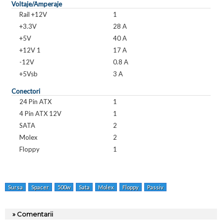
Voltaje/Amperaje
Rail +12V
1
+3.3V
28 A
+5V
40 A
+12V 1
17 A
-12V
0.8 A
+5Vsb
3 A
Conectori
24 Pin ATX
1
4 Pin ATX 12V
1
SATA
2
Molex
2
Floppy
1
Sursa
Spacer
500w
Sata
Molex
Floppy
Passiv
Sps-atx-500-v12
» Comentarii