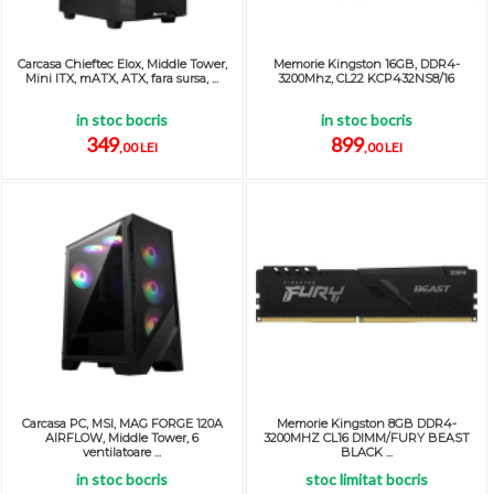
Carcasa Chieftec Elox, Middle Tower,
Memorie Kingston 16GB, DDR4-
Mini ITX, mATX, ATX, fara sursa, ...
3200Mhz, CL22 KCP432NS8/16
in stoc bocris
in stoc bocris
349
899
,00 LEI
,00 LEI
Carcasa PC, MSI, MAG FORGE 120A
Memorie Kingston 8GB DDR4-
AIRFLOW, Middle Tower, 6
3200MHZ CL16 DIMM/FURY BEAST
ventilatoare ...
BLACK ...
in stoc bocris
stoc limitat bocris