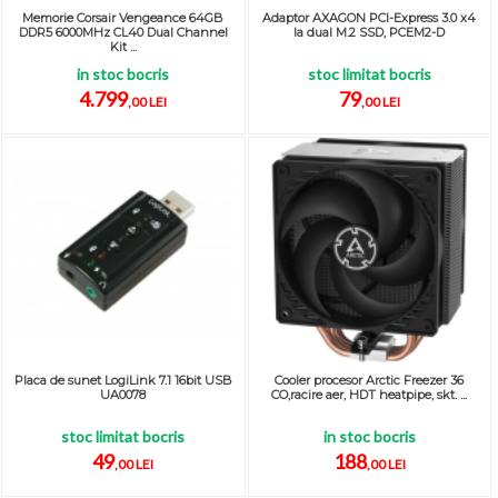
Memorie Corsair Vengeance 64GB
Adaptor AXAGON PCI-Express 3.0 x4
DDR5 6000MHz CL40 Dual Channel
la dual M.2 SSD, PCEM2-D
Kit ...
in stoc bocris
stoc limitat bocris
4.799
79
,00 LEI
,00 LEI
Placa de sunet LogiLink 7.1 16bit USB
Cooler procesor Arctic Freezer 36
UA0078
CO,racire aer, HDT heatpipe, skt. ...
stoc limitat bocris
in stoc bocris
49
188
,00 LEI
,00 LEI