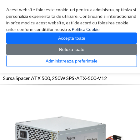
Contul meu
Creare cont
Wish List (0)
Contact
Acest website foloseste cookie-uri pentru a administra, optimiza si
personaliza experienta ta de utilizare. Continuand si interactionand
in orice mod cu acest website, esti de acord cu folosirea cookie-
urilor conform conditiilor noastre.
Politica Cookie
Accepta toate
Refuza toate
CATALOG PRODUSE
0 produs(e)
Administreaza preferintele
>
>
>
Prima Pagina
Componente PC
Surse
Sursa Spacer ATX 500, 250W SPS-ATX-500-
V12
Sursa Spacer ATX 500, 250W SPS-ATX-500-V12