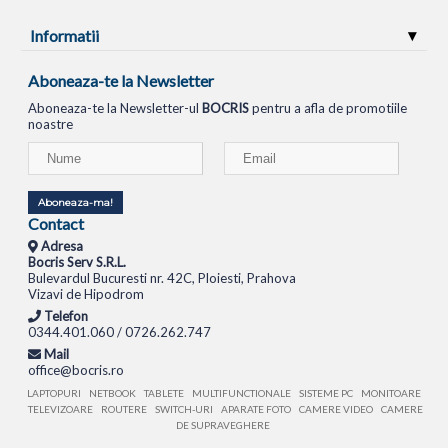
Informatii
Aboneaza-te la Newsletter
Aboneaza-te la Newsletter-ul
BOCRIS
pentru a afla de promotiile
noastre
Aboneaza-ma!
Contact
Adresa
Bocris Serv S.R.L.
Bulevardul Bucuresti nr. 42C, Ploiesti, Prahova
Vizavi de Hipodrom
Telefon
0344.401.060 / 0726.262.747
Mail
office@bocris.ro
LAPTOPURI
NETBOOK
TABLETE
MULTIFUNCTIONALE
SISTEME PC
MONITOARE
TELEVIZOARE
ROUTERE
SWITCH-URI
APARATE FOTO
CAMERE VIDEO
CAMERE
DE SUPRAVEGHERE