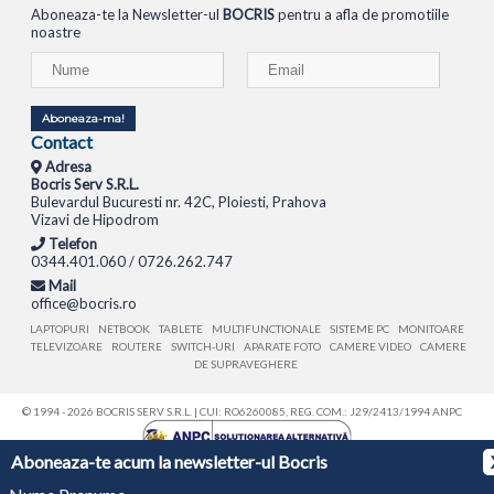
Aboneaza-te la Newsletter-ul
BOCRIS
pentru a afla de promotiile
noastre
Aboneaza-ma!
Contact
Adresa
Bocris Serv S.R.L.
Bulevardul Bucuresti nr. 42C, Ploiesti, Prahova
Vizavi de Hipodrom
Telefon
0344.401.060 / 0726.262.747
Mail
office@bocris.ro
LAPTOPURI
NETBOOK
TABLETE
MULTIFUNCTIONALE
SISTEME PC
MONITOARE
TELEVIZOARE
ROUTERE
SWITCH-URI
APARATE FOTO
CAMERE VIDEO
CAMERE
DE SUPRAVEGHERE
© 1994 - 2026 BOCRIS SERV S.R.L. | CUI: RO6260085, REG. COM.: J29/2413/1994
ANPC
Aboneaza-te acum la newsletter-ul Bocris