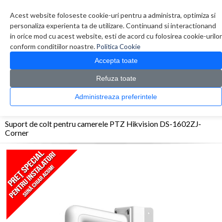
Contul meu
Creare cont
Wish List (0)
Contact
Acest website foloseste cookie-uri pentru a administra, optimiza si
personaliza experienta ta de utilizare. Continuand si interactionand
in orice mod cu acest website, esti de acord cu folosirea cookie-urilor
conform conditiilor noastre.
Politica Cookie
Accepta toate
Refuza toate
CATALOG PRODUSE
0 produs(e)
Administreaza preferintele
>
>
>
Prima Pagina
Sisteme de supraveghere
Accesorii sisteme de supraveghere
Suport de colt pentru camerele PTZ Hikvision DS-1602ZJ-Corner
Suport de colt pentru camerele PTZ Hikvision DS-1602ZJ-
Corner