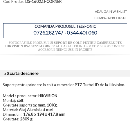
Cod Produs:
DS-1602ZJ-CORNER
ADAUGA IN WISHLIST
COMPARA PRODUSUL
COMANDA PRODUSUL TELEFONIC
0726.262.747 • 0344.401.060
FOTOGRAFIILE PRODUSULUI
SUPORT DE COLT PENTRU CAMERELE PTZ
HIKVISION DS-1602ZJ-CORNER
AU CARACTER INFORMATIV SI POT CONTINE
ACCESORII NEINCLUSE IN PACHET!
» Scurta descriere
Suport pentru prindere in colt a camerelor PTZ TurboHD de la Hikvision.
Model / producator:
HIKVISION
Montaj:
colt
Greutate suportata:
max. 10 Kg.
Material:
Aliaj Aluminiu si otel
Dimensiuni:
176.8 x 194 x 417.8 mm
Greutate:
2809 g.