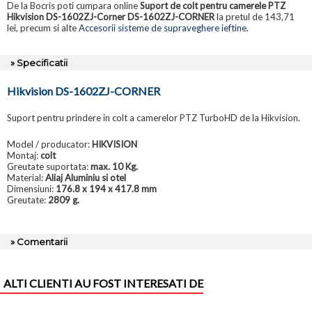
De la Bocris poti cumpara online
Suport de colt pentru camerele PTZ
Hikvision DS-1602ZJ-Corner DS-1602ZJ-CORNER
la pretul de 143,71
lei, precum si alte
Accesorii sisteme de supraveghere ieftine
.
» Specificatii
Hikvision DS-1602ZJ-CORNER
Suport pentru prindere in colt a camerelor PTZ TurboHD de la Hikvision.
Model / producator:
HIKVISION
Montaj:
colt
Greutate suportata:
max. 10 Kg.
Material:
Aliaj Aluminiu si otel
Dimensiuni:
176.8 x 194 x 417.8 mm
Greutate:
2809 g.
» Comentarii
ALTI CLIENTI AU FOST INTERESATI DE