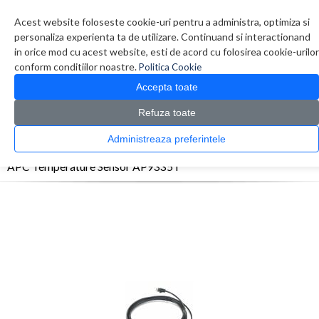
Contul meu
Creare cont
Wish List (0)
Contact
Acest website foloseste cookie-uri pentru a administra, optimiza si
personaliza experienta ta de utilizare. Continuand si interactionand
in orice mod cu acest website, esti de acord cu folosirea cookie-urilor
conform conditiilor noastre.
Politica Cookie
Accepta toate
Refuza toate
CATALOG PRODUSE
0 produs(e)
Administreaza preferintele
>
>
>
Prima Pagina
Retelistica
Accesorii Rack
APC Temperature Sensor AP9335T
APC Temperature Sensor AP9335T