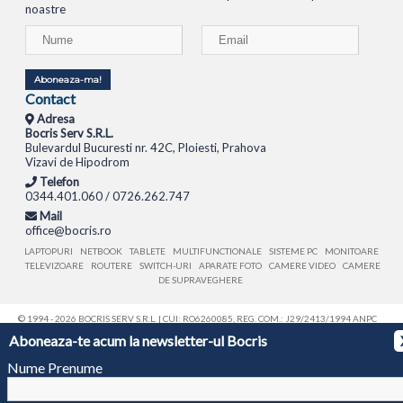
noastre
Aboneaza-ma!
Contact
Adresa
Bocris Serv S.R.L.
Bulevardul Bucuresti nr. 42C, Ploiesti, Prahova
Vizavi de Hipodrom
Telefon
0344.401.060 / 0726.262.747
Mail
office@bocris.ro
LAPTOPURI
NETBOOK
TABLETE
MULTIFUNCTIONALE
SISTEME PC
MONITOARE
TELEVIZOARE
ROUTERE
SWITCH-URI
APARATE FOTO
CAMERE VIDEO
CAMERE
DE SUPRAVEGHERE
© 1994 - 2026 BOCRIS SERV S.R.L. | CUI: RO6260085, REG. COM.: J29/2413/1994
ANPC
Aboneaza-te acum la newsletter-ul Bocris
Nume Prenume