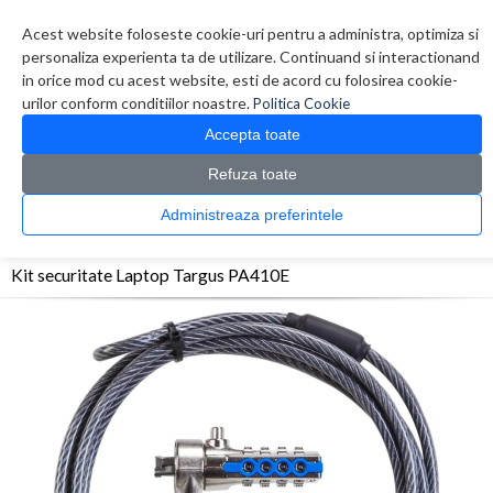
Contul meu
Creare cont
Wish List (0)
Contact
Acest website foloseste cookie-uri pentru a administra, optimiza si
personaliza experienta ta de utilizare. Continuand si interactionand
in orice mod cu acest website, esti de acord cu folosirea cookie-
urilor conform conditiilor noastre.
Politica Cookie
Accepta toate
Refuza toate
CATALOG PRODUSE
0 produs(e)
Administreaza preferintele
>
>
>
Prima Pagina
Accesorii Laptop & Tablete
Alte Accesorii
Kit securitate Laptop
Targus PA410E
Kit securitate Laptop Targus PA410E