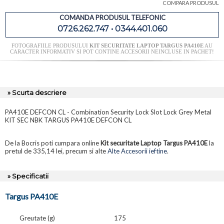
COMPARA PRODUSUL
COMANDA PRODUSUL TELEFONIC
0726.262.747 • 0344.401.060
FOTOGRAFIILE PRODUSULUI
KIT SECURITATE LAPTOP TARGUS PA410E
AU
CARACTER INFORMATIV SI POT CONTINE ACCESORII NEINCLUSE IN PACHET!
» Scurta descriere
PA410E DEFCON CL - Combination Security Lock Slot Lock Grey Metal
KIT SEC NBK TARGUS PA410E DEFCON CL
De la Bocris poti cumpara online
Kit securitate Laptop Targus PA410E
la
pretul de 335,14 lei, precum si alte
Alte Accesorii ieftine
.
» Specificatii
Targus PA410E
Greutate (g)
175