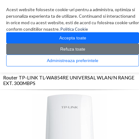
Contul meu
Creare cont
Wish List (0)
Contact
Acest website foloseste cookie-uri pentru a administra, optimiza si
personaliza experienta ta de utilizare. Continuand si interactionand
in orice mod cu acest website, esti de acord cu folosirea cookie-urilor
conform conditiilor noastre.
Politica Cookie
Accepta toate
Refuza toate
CATALOG PRODUSE
0 produs(e)
Administreaza preferintele
>
>
>
Prima Pagina
Retelistica
Routere
Router TP-LINK TL-WA854RE UNIVERSAL
WLAN/N RANGE EXT. 300MBPS
Router TP-LINK TL-WA854RE UNIVERSAL WLAN/N RANGE
EXT. 300MBPS