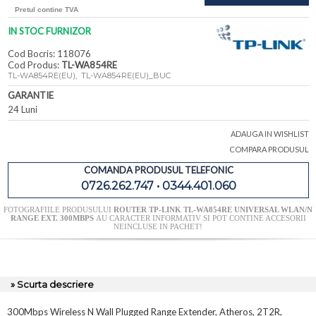
Pretul contine TVA
IN STOC FURNIZOR
Cod Bocris: 118076
Cod Produs:
TL-WA854RE
TL-WA854RE(EU), TL-WA854RE(EU)_BUC
GARANTIE
24 Luni
ADAUGA IN WISHLIST
COMPARA PRODUSUL
COMANDA PRODUSUL TELEFONIC
0726.262.747 • 0344.401.060
FOTOGRAFIILE PRODUSULUI
ROUTER TP-LINK TL-WA854RE UNIVERSAL WLAN/N
RANGE EXT. 300MBPS
AU CARACTER INFORMATIV SI POT CONTINE ACCESORII
NEINCLUSE IN PACHET!
» Scurta descriere
300Mbps Wireless N Wall Plugged Range Extender, Atheros, 2T2R,