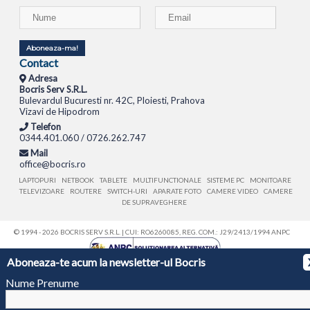
Aboneaza-ma!
Contact
Adresa
Bocris Serv S.R.L.
Bulevardul Bucuresti nr. 42C, Ploiesti, Prahova
Vizavi de Hipodrom
Telefon
0344.401.060 / 0726.262.747
Mail
office@bocris.ro
LAPTOPURI
NETBOOK
TABLETE
MULTIFUNCTIONALE
SISTEME PC
MONITOARE
TELEVIZOARE
ROUTERE
SWITCH-URI
APARATE FOTO
CAMERE VIDEO
CAMERE
DE SUPRAVEGHERE
© 1994 - 2026 BOCRIS SERV S.R.L. | CUI: RO6260085, REG. COM.: J29/2413/1994
ANPC
Aboneaza-te acum la newsletter-ul Bocris
Nume Prenume