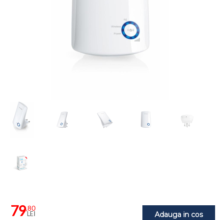
79
,80
LEI
Adauga in cos