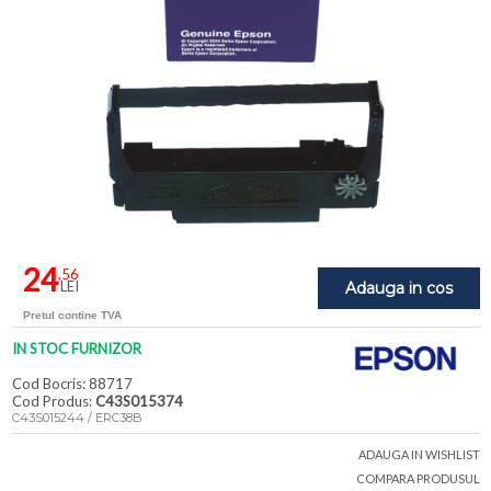
24
,56
LEI
Adauga in cos
Pretul contine TVA
IN STOC FURNIZOR
Cod Bocris: 88717
Cod Produs:
C43S015374
C43S015244 / ERC38B
ADAUGA IN WISHLIST
COMPARA PRODUSUL