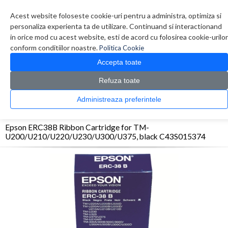
Contul meu
Creare cont
Wish List (0)
Contact
Acest website foloseste cookie-uri pentru a administra, optimiza si
personaliza experienta ta de utilizare. Continuand si interactionand
in orice mod cu acest website, esti de acord cu folosirea cookie-urilor
conform conditiilor noastre.
Politica Cookie
Accepta toate
Refuza toate
CATALOG PRODUSE
0 produs(e)
Administreaza preferintele
>
>
>
Prima Pagina
Consumabile originale
FilmFax & Ribbon
Epson ERC38B Ribbon
Cartridge for TM-U200/U210/U220/U230/U300/U375, black C43S015374
Epson ERC38B Ribbon Cartridge for TM-
U200/U210/U220/U230/U300/U375, black C43S015374