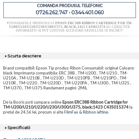
COMANDA PRODUSUL TELEFONIC
0726.262.747 • 0344.401.060
FOTOGRAFIILE PRODUSULUI
EPSON ERC38B RIBBON CARTRIDGE FOR TM-
U200/U210/U220/U230/U300/U375, BLACK;1423 C43S015374
AU CARACTER
INFORMATIV SI POT CONTINE ACCESORII NEINCLUSE IN PACHET!
» Scurta descriere
Brand compatibil: Epson Tip produs: Ribon Consumabil: original Culoare:
black Imprimanta compatibila: ERC 38B , TM-U200 , TM-U210 , TM-
U210A , TM-U210B , TM-U210D , TM-U210PB , TM-U210PD , TM-
U210R , TM-U220 , TM-U220D , TM-U220PA , TM-U300 , TM-U325 ,
TM-U370 , TM-U375 Randament pagini: 2MIL
De la Bocris poti cumpara online
Epson ERC38B Ribbon Cartridge for
TM-U200/U210/U220/U230/U300/U375, black;1423 C43S015374
la
pretul de 24,56 lei, precum si alte
FilmFax & Ribbon ieftine
.
» Specificatii