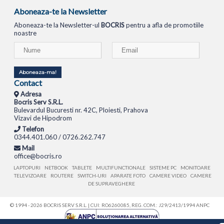
Aboneaza-te la Newsletter
Aboneaza-te la Newsletter-ul
BOCRIS
pentru a afla de promotiile
noastre
Aboneaza-ma!
Contact
Adresa
Bocris Serv S.R.L.
Bulevardul Bucuresti nr. 42C, Ploiesti, Prahova
Vizavi de Hipodrom
Telefon
0344.401.060 / 0726.262.747
Mail
office@bocris.ro
LAPTOPURI
NETBOOK
TABLETE
MULTIFUNCTIONALE
SISTEME PC
MONITOARE
TELEVIZOARE
ROUTERE
SWITCH-URI
APARATE FOTO
CAMERE VIDEO
CAMERE
DE SUPRAVEGHERE
© 1994 - 2026 BOCRIS SERV S.R.L. | CUI: RO6260085, REG. COM.: J29/2413/1994
ANPC