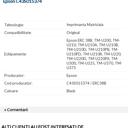
Epson C43S015374
Imprimanta Matriciala
Tehnologie:
Compatibilitate:
Original
Epson ERC 38B, TM-U200, TM-
U210, TM-U210A, TM-U210B,
TM-U210D, TM-U210PB, TM-
Echipamente:
U210PD, TM-U210R, TM-U220,
TM-U220D, TM-U220PA, TM-
U300, TM-U325, TM-U370, TM-
U375
Producator:
Epson
Cod producator:
C43S015374 / ERC38B
Culoare:
Black
» Comentarii
ALTI CLIENTI AU FOST INTERESATI DE