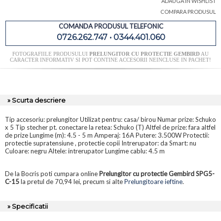
ADAUGA IN WISHLIST
COMPARA PRODUSUL
COMANDA PRODUSUL TELEFONIC
0726.262.747 • 0344.401.060
FOTOGRAFIILE PRODUSULUI
PRELUNGITOR CU PROTECTIE GEMBIRD
AU
CARACTER INFORMATIV SI POT CONTINE ACCESORII NEINCLUSE IN PACHET!
» Scurta descriere
Tip accesoriu: prelungitor Utilizat pentru: casa/ birou Numar prize: Schuko
x 5 Tip stecher pt. conectare la retea: Schuko (T) Altfel de prize: fara altfel
de prize Lungime (m): 4.5 - 5 m Amperaj: 16A Putere: 3.500W Protectii:
protectie supratensiune , protectie copii Intrerupator: da Smart: nu
Culoare: negru Altele: intrerupator Lungime cablu: 4.5 m
De la Bocris poti cumpara online
Prelungitor cu protectie Gembird SPG5-
C-15
la pretul de 70,94 lei, precum si alte
Prelungitoare ieftine
.
» Specificatii