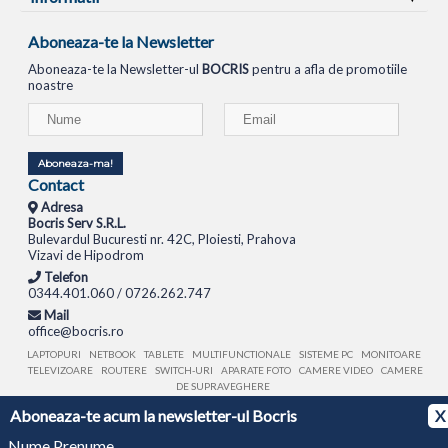
Aboneaza-te la Newsletter
Aboneaza-te la Newsletter-ul
BOCRIS
pentru a afla de promotiile
noastre
Aboneaza-ma!
Contact
Adresa
Bocris Serv S.R.L.
Bulevardul Bucuresti nr. 42C, Ploiesti, Prahova
Vizavi de Hipodrom
Telefon
0344.401.060 / 0726.262.747
Mail
office@bocris.ro
LAPTOPURI
NETBOOK
TABLETE
MULTIFUNCTIONALE
SISTEME PC
MONITOARE
TELEVIZOARE
ROUTERE
SWITCH-URI
APARATE FOTO
CAMERE VIDEO
CAMERE
DE SUPRAVEGHERE
Aboneaza-te acum la newsletter-ul Bocris
X
© 1994 - 2026 BOCRIS SERV S.R.L. | CUI: RO6260085, REG. COM.: J29/2413/1994
ANPC
Nume Prenume