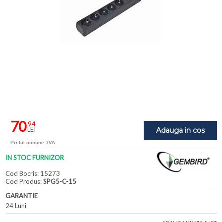
70
,94
LEI
Adauga in cos
Pretul contine TVA
IN STOC FURNIZOR
Cod Bocris: 15273
Cod Produs:
SPG5-C-15
GARANTIE
24 Luni