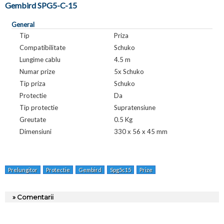
Gembird SPG5-C-15
General
Tip
Priza
Compatibilitate
Schuko
Lungime cablu
4.5 m
Numar prize
5x Schuko
Tip priza
Schuko
Protectie
Da
Tip protectie
Supratensiune
Greutate
0.5 Kg
Dimensiuni
330 x 56 x 45 mm
Prelungitor
Protectie
Gembird
Spg5c15
Prize
» Comentarii