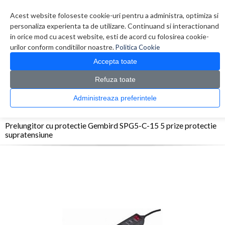
Contul meu
Creare cont
Wish List (0)
Contact
Acest website foloseste cookie-uri pentru a administra, optimiza si
personaliza experienta ta de utilizare. Continuand si interactionand
in orice mod cu acest website, esti de acord cu folosirea cookie-
urilor conform conditiilor noastre.
Politica Cookie
Accepta toate
Refuza toate
CATALOG PRODUSE
0 produs(e)
Administreaza preferintele
>
>
>
Prima Pagina
UPS - Protectie
Prelungitoare
Prelungitor cu protectie Gembird
SPG5-C-15 5 prize protectie supratensiune
Prelungitor cu protectie Gembird SPG5-C-15 5 prize protectie
supratensiune