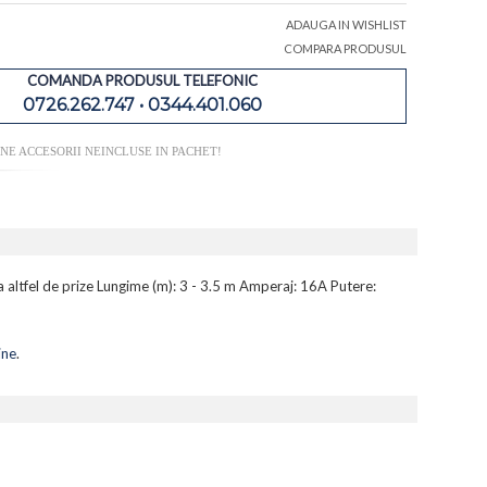
ADAUGA IN WISHLIST
COMPARA PRODUSUL
COMANDA PRODUSUL TELEFONIC
0726.262.747 • 0344.401.060
NE ACCESORII NEINCLUSE IN PACHET!
ra altfel de prize Lungime (m): 3 - 3.5 m Amperaj: 16A Putere:
ine
.