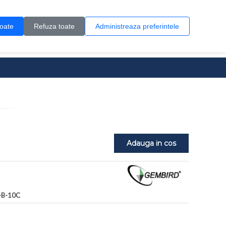
Contul meu
Creare cont
Wish List (0)
Contact
toate
Refuza toate
Administreaza preferintele
0 produs(e)
Adauga in cos
-B-10C