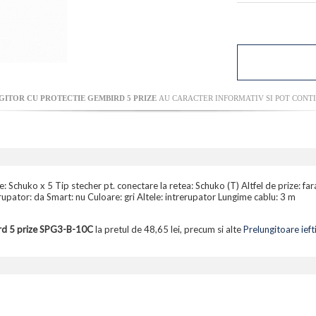
GITOR CU PROTECTIE GEMBIRD 5 PRIZE
AU CARACTER INFORMATIV SI POT CONTI
e: Schuko x 5 Tip stecher pt. conectare la retea: Schuko (T) Altfel de prize: fa
rupator: da Smart: nu Culoare: gri Altele: intrerupator Lungime cablu: 3 m
ird 5 prize SPG3-B-10C
la pretul de 48,65 lei, precum si alte
Prelungitoare ieft