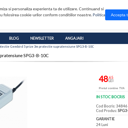
iza si personaliza experienta ta de utilizare. Continuand si
u folosirea cookie-urilor conform conditiilor noastre.
Accepta 
Politica
BLOG
NEWSLETTER
ANGAJARI
rotectie Gembird 5 prize 3m protectie supratensiune SPG3-B-10C
 supratensiune SPG3-B-10C
48
,65
LEI
Pretul contine TVA
IN STOC BOCRIS
Cod Bocris: 34846
Cod Produs:
SPG3
GARANTIE
24 Luni