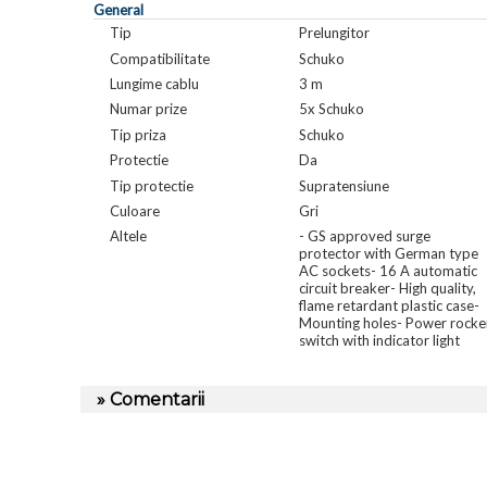
General
Tip
Prelungitor
Compatibilitate
Schuko
Lungime cablu
3 m
Numar prize
5x Schuko
Tip priza
Schuko
Protectie
Da
Tip protectie
Supratensiune
Culoare
Gri
Altele
- GS approved surge
protector with German type
AC sockets- 16 A automatic
circuit breaker- High quality,
flame retardant plastic case-
Mounting holes- Power rocke
switch with indicator light
» Comentarii