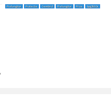
Prelungitor
Protectie
Gembird
Prelungitor
Prize
Spg3b10c
r