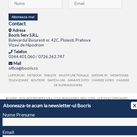
Aboneaza-ma!
Contact
Adresa
Bocris Serv S.R.L.
Bulevardul Bucuresti nr. 42C, Ploiesti, Prahova
Vizavi de Hipodrom
Telefon
0344.401.060 / 0726.262.747
Mail
office@bocris.ro
LAPTOPURI
NETBOOK
TABLETE
MULTIFUNCTIONALE
SISTEME PC
MONITOARE
TELEVIZOARE
ROUTERE
SWITCH-URI
APARATE FOTO
CAMERE VIDEO
CAMERE
DE SUPRAVEGHERE
© 1994 - 2026 BOCRIS SERV S.R.L. | CUI: RO6260085, REG. COM.: J29/2413/1994
ANPC
Aboneaza-te acum la newsletter-ul Bocris
X
Nume Prenume
Email