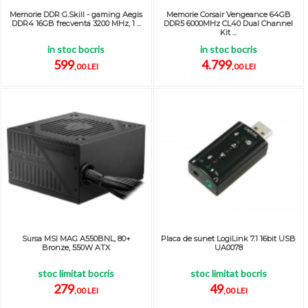
Memorie DDR G.Skill - gaming Aegis
Memorie Corsair Vengeance 64GB
DDR4 16GB frecventa 3200 MHz, 1 ...
DDR5 6000MHz CL40 Dual Channel
Kit ...
in stoc bocris
in stoc bocris
599
4.799
,00 LEI
,00 LEI
Sursa MSI MAG A550BNL, 80+
Placa de sunet LogiLink 7.1 16bit USB
Bronze, 550W ATX
UA0078
stoc limitat bocris
stoc limitat bocris
279
49
,00 LEI
,00 LEI