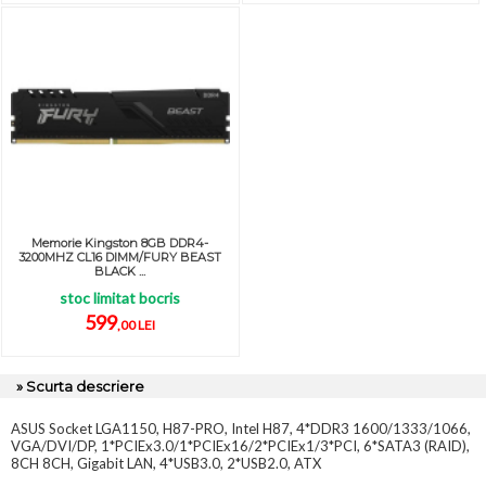
Memorie Kingston 8GB DDR4-
3200MHZ CL16 DIMM/FURY BEAST
BLACK ...
stoc limitat bocris
599
,00 LEI
» Scurta descriere
ASUS Socket LGA1150, H87-PRO, Intel H87, 4*DDR3 1600/1333/1066,
VGA/DVI/DP, 1*PCIEx3.0/1*PCIEx16/2*PCIEx1/3*PCI, 6*SATA3 (RAID),
8CH 8CH, Gigabit LAN, 4*USB3.0, 2*USB2.0, ATX