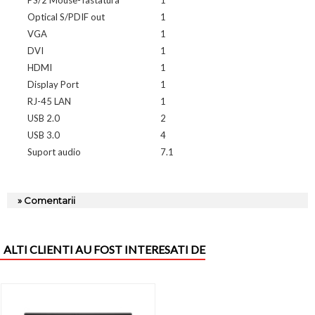
Optical S/PDIF out
1
VGA
1
DVI
1
HDMI
1
Display Port
1
RJ-45 LAN
1
USB 2.0
2
USB 3.0
4
Suport audio
7.1
» Comentarii
ALTI CLIENTI AU FOST INTERESATI DE