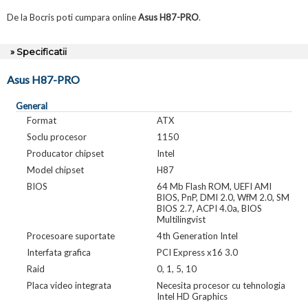
De la Bocris poti cumpara online
Asus H87-PRO
.
» Specificatii
Asus H87-PRO
General
Format
ATX
Soclu procesor
1150
Producator chipset
Intel
Model chipset
H87
BIOS
64 Mb Flash ROM, UEFI AMI
BIOS, PnP, DMI 2.0, WfM 2.0, SM
BIOS 2.7, ACPI 4.0a, BIOS
Multilingvist
Procesoare suportate
4th Generation Intel
Interfata grafica
PCI Express x16 3.0
Raid
0, 1, 5, 10
Placa video integrata
Necesita procesor cu tehnologia
Intel HD Graphics