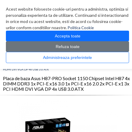
Contul meu
Creare cont
Wish List (0)
Contact
Acest website foloseste cookie-uri pentru a administra, optimiza si
personaliza experienta ta de utilizare. Continuand si interactionand
in orice mod cu acest website, esti de acord cu folosirea cookie-
urilor conform conditiilor noastre.
Politica Cookie
Accepta toate
Refuza toate
CATALOG PRODUSE
0 produs(e)
Administreaza preferintele
>
>
>
Prima Pagina
Componente PC
Placi de baza
Placa de baza Asus H87-PRO Socket
1150 Chipset Intel H87 4x DIMM DDR3 1x PCI-E x16 3.0 1x PCI-E x16 2.0 2x PCI-E x1 3x PCI
HDMI DVI VGA DP 4x USB 3.0 ATX
Placa de baza Asus H87-PRO Socket 1150 Chipset Intel H87 4x
DIMM DDR3 1x PCI-E x16 3.0 1x PCI-E x16 2.0 2x PCI-E x1 3x
PCI HDMI DVI VGA DP 4x USB 3.0 ATX