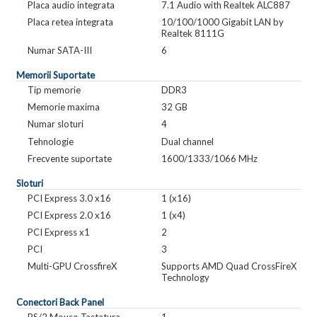
Placa audio integrata
7.1 Audio with Realtek ALC887
Placa retea integrata
10/100/1000 Gigabit LAN by
Realtek 8111G
Numar SATA-III
6
Memorii Suportate
Tip memorie
DDR3
Memorie maxima
32 GB
Numar sloturi
4
Tehnologie
Dual channel
Frecvente suportate
1600/1333/1066 MHz
Sloturi
PCI Express 3.0 x16
1 (x16)
PCI Express 2.0 x16
1 (x4)
PCI Express x1
2
PCI
3
Multi-GPU CrossfireX
Supports AMD Quad CrossFireX
Technology
Conectori Back Panel
PS/2 Mouse-Tastatura
1